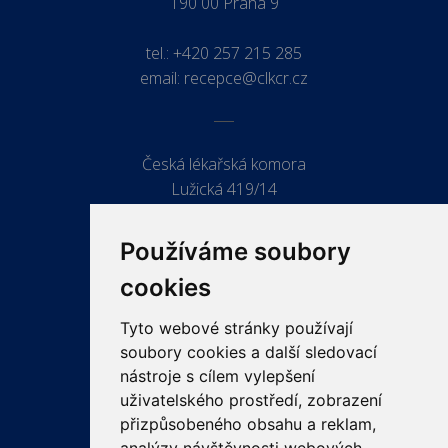
190 00 Praha 9
tel.:
+420 257 215 285
email:
recepce@clkcr.cz
Česká lékařská komora
Lužická 419/14
779 00 Olomouc
Používáme soubory
cookies
Tyto webové stránky používají
ODKAZY
soubory cookies a další sledovací
PRO LÉKAŘE
nástroje s cílem vylepšení
uživatelského prostředí, zobrazení
PRO VEŘEJNOST
přizpůsobeného obsahu a reklam,
VZDĚLÁVÁNÍ