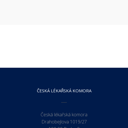
ČESKÁ LÉKAŘSKÁ KOMORA
Česká lékařská komora
Drahobejlova 1019/27