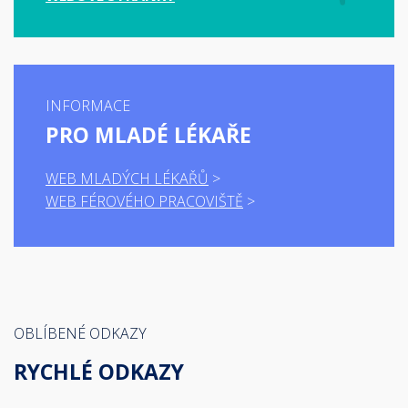
INFORMACE
PRO MLADÉ LÉKAŘE
WEB MLADÝCH LÉKAŘŮ
WEB FÉROVÉHO PRACOVIŠTĚ
OBLÍBENÉ ODKAZY
RYCHLÉ ODKAZY