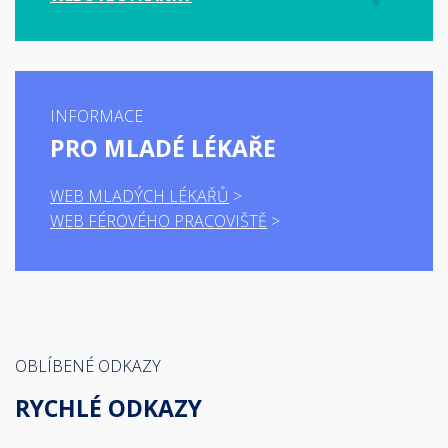
INFORMACE
PRO MLADÉ LÉKAŘE
WEB MLADÝCH LÉKAŘŮ
WEB FÉROVÉHO PRACOVIŠTĚ
OBLÍBENÉ ODKAZY
RYCHLÉ ODKAZY