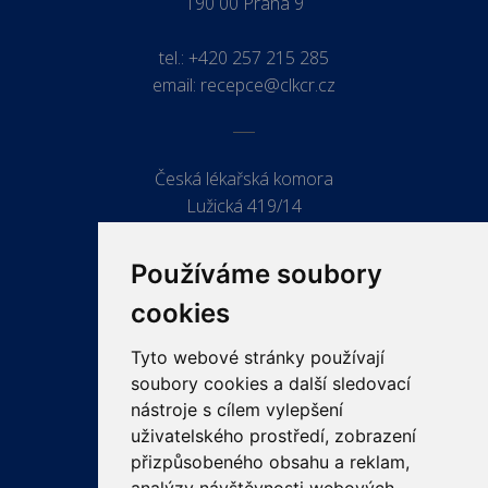
190 00 Praha 9
tel.:
+420 257 215 285
email:
recepce@clkcr.cz
Česká lékařská komora
Lužická 419/14
779 00 Olomouc
Používáme soubory
cookies
Tyto webové stránky používají
ODKAZY
soubory cookies a další sledovací
PRO LÉKAŘE
nástroje s cílem vylepšení
uživatelského prostředí, zobrazení
PRO VEŘEJNOST
přizpůsobeného obsahu a reklam,
VZDĚLÁVÁNÍ