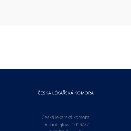
ČESKÁ LÉKAŘSKÁ KOMORA
Česká lékařská komora
Drahobejlova 1019/27