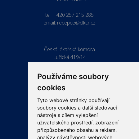
tel.:
+420 257 215 285
email:
recepce@clkcr.cz
Česká lékařská komora
Lužická 419/14
779 00 Olomouc
Používáme soubory
cookies
Tyto webové stránky používají
ODKAZY
soubory cookies a další sledovací
PRO LÉKAŘE
nástroje s cílem vylepšení
uživatelského prostředí, zobrazení
PRO VEŘEJNOST
přizpůsobeného obsahu a reklam,
VZDĚLÁVÁNÍ
analýzy návštěvnosti webových