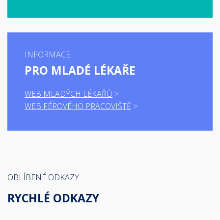
INFORMACE
PRO MLADÉ LÉKAŘE
WEB MLADÝCH LÉKAŘŮ
WEB FÉROVÉHO PRACOVIŠTĚ
OBLÍBENÉ ODKAZY
RYCHLÉ ODKAZY