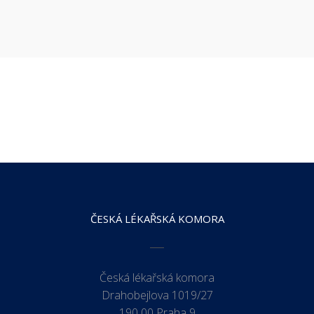
ČESKÁ LÉKAŘSKÁ KOMORA
Česká lékařská komora
Drahobejlova 1019/27
190 00 Praha 9