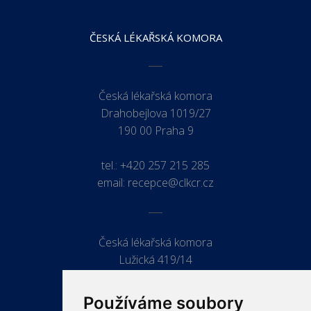
ČESKÁ LÉKAŘSKÁ KOMORA
Česká lékařská komora
Drahobejlova 1019/27
190 00 Praha 9
tel.:
+420 257 215 285
email:
recepce@clkcr.cz
Česká lékařská komora
Lužická 419/14
779 00 Olomouc
Používáme soubory