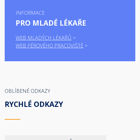
INFORMACE
PRO MLADÉ LÉKAŘE
WEB MLADÝCH LÉKAŘŮ
WEB FÉROVÉHO PRACOVIŠTĚ
OBLÍBENÉ ODKAZY
RYCHLÉ ODKAZY