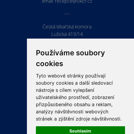
email:
recepce@clkcr.cz
Česká lékařská komora
Lužická 419/14
779 00 Olomouc
Používáme soubory
cookies
Tyto webové stránky používají
ODKAZY
soubory cookies a další sledovací
PRO LÉKAŘE
nástroje s cílem vylepšení
uživatelského prostředí, zobrazení
PRO VEŘEJNOST
přizpůsobeného obsahu a reklam,
VZDĚLÁVÁNÍ
analýzy návštěvnosti webových
stránek a zjištění zdroje návštěvnosti.
Souhlasím