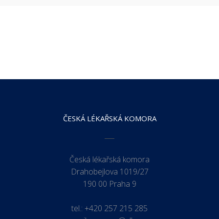
ČESKÁ LÉKAŘSKÁ KOMORA
Česká lékařská komora
Drahobejlova 1019/27
190 00 Praha 9
tel.:
+420 257 215 285