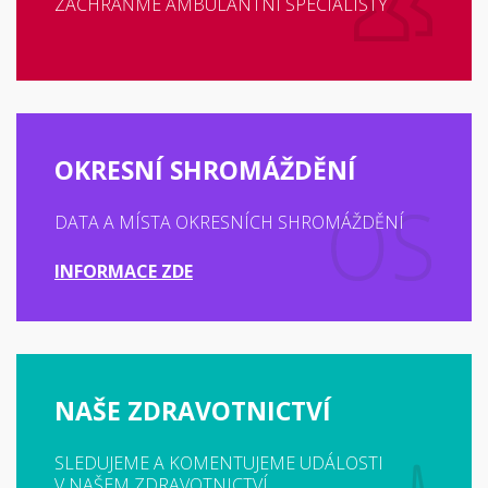
ZACHRAŇME AMBULANTNÍ SPECIALISTY
OKRESNÍ SHROMÁŽDĚNÍ
DATA A MÍSTA OKRESNÍCH SHROMÁŽDĚNÍ
INFORMACE ZDE
NAŠE ZDRAVOTNICTVÍ
SLEDUJEME A KOMENTUJEME UDÁLOSTI
V NAŠEM ZDRAVOTNICTVÍ