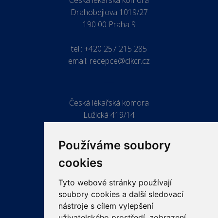
Drahobejlova 1019/27
190 00 Praha 9
tel.:
+420 257 215 285
email:
recepce@clkcr.cz
Česká lékařská komora
Lužická 419/14
779 00 Olomouc
Používáme soubory
cookies
Tyto webové stránky používají
ODKAZY
soubory cookies a další sledovací
PRO LÉKAŘE
nástroje s cílem vylepšení
uživatelského prostředí, zobrazení