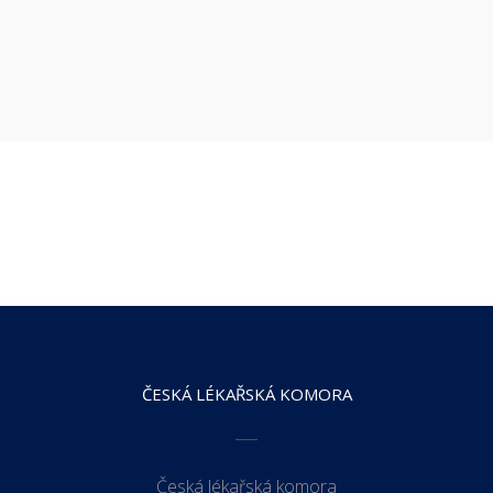
ČESKÁ LÉKAŘSKÁ KOMORA
Česká lékařská komora