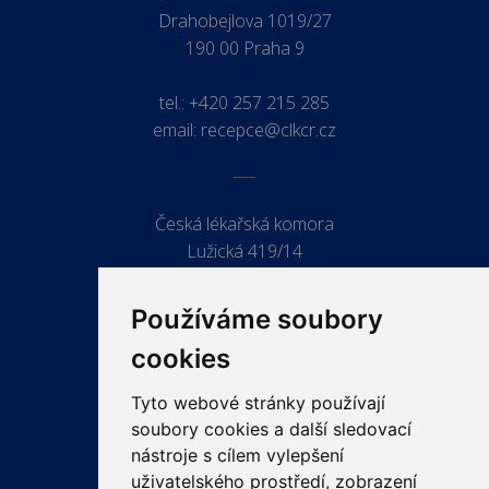
Drahobejlova 1019/27
190 00 Praha 9
tel.:
+420 257 215 285
email:
recepce@clkcr.cz
Česká lékařská komora
Lužická 419/14
779 00 Olomouc
Používáme soubory
cookies
Tyto webové stránky používají
ODKAZY
soubory cookies a další sledovací
PRO LÉKAŘE
nástroje s cílem vylepšení
uživatelského prostředí, zobrazení
PRO VEŘEJNOST