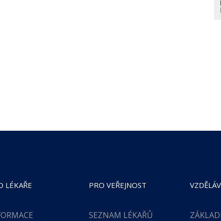
O LÉKAŘE
PRO VEŘEJNOST
VZDĚLÁV
FORMACE
SEZNAM LÉKAŘŮ
ZÁKLAD