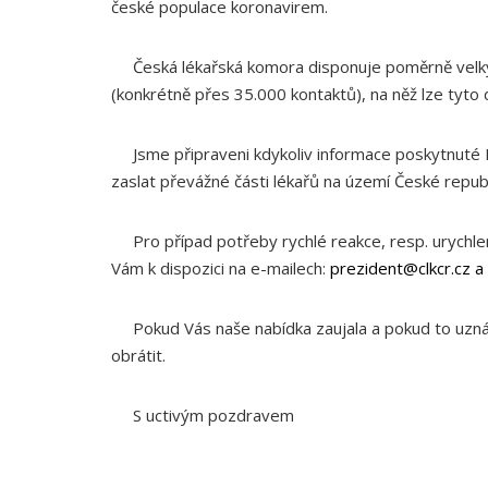
české populace koronavirem.
Česká lékařská komora disponuje poměrně velký
(konkrétně přes 35.000 kontaktů), na něž lze tyto 
Jsme připraveni kdykoliv informace poskytnuté
zaslat převážné části lékařů na území České republ
Pro případ potřeby rychlé reakce, resp. urychlen
Vám k dispozici na e-mailech:
prezident@clkcr.cz
a
Pokud Vás naše nabídka zaujala a pokud to uzná
obrátit.
S uctivým pozdravem