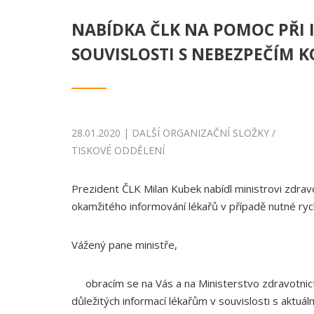
NABÍDKA ČLK NA POMOC PŘI
SOUVISLOSTI S NEBEZPEČÍM 
28.01.2020 | DALŠÍ ORGANIZAČNÍ SLOŽKY /
TISKOVÉ ODDĚLENÍ
Prezident ČLK Milan Kubek nabídl ministrovi zdra
okamžitého informování lékařů v případě nutné ryc
Vážený pane ministře,
obracím se na Vás a na Ministerstvo zdravotnict
důležitých informací lékařům v souvislosti s aktuá