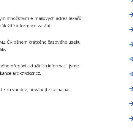
m množstvím e-mailových adres lékařů
důležité informace zasílat.
 MZ ČR během krátkého časového úseku
iky.
ého předání aktuálních informací, jsme
kancelarclk@clkcr.cz
.
te za vhodné, neváhejte se na nás