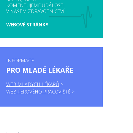
KOMENTUJEME UDÁLOSTI
V NAŠEM ZDRAVOTNICTVÍ
WEBOVÉ STRÁNKY
INFORMACE
PRO MLADÉ LÉKAŘE
WEB MLADÝCH LÉKAŘŮ
WEB FÉROVÉHO PRACOVIŠTĚ