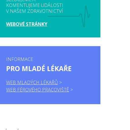
KOMENTUJEME UDÁLOSTI
V NAŠEM ZDRAVOTNICTVÍ
WEBOVÉ STRÁNKY
INFORMACE
PRO MLADÉ LÉKAŘE
WEB MLADÝCH LÉKAŘŮ
WEB FÉROVÉHO PRACOVIŠTĚ