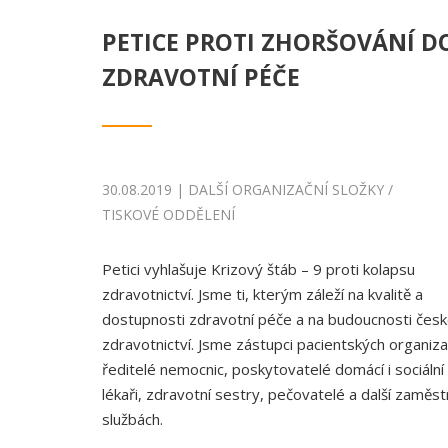
PETICE PROTI ZHORŠOVÁNÍ D
ZDRAVOTNÍ PÉČE
30.08.2019 | DALŠÍ ORGANIZAČNÍ SLOŽKY /
TISKOVÉ ODDĚLENÍ
Petici vyhlašuje Krizový štáb – 9 proti kolapsu
zdravotnictví. Jsme ti, kterým záleží na kvalitě a
dostupnosti zdravotní péče a na budoucnosti čes
zdravotnictví. Jsme zástupci pacientských organiza
ředitelé nemocnic, poskytovatelé domácí i sociální
lékaři, zdravotní sestry, pečovatelé a další zaměstn
službách.