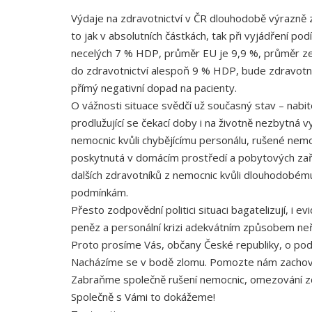
Výdaje na zdravotnictví v ČR dlouhodobě výrazně z
to jak v absolutních částkách, tak při vyjádření po
necelých 7 % HDP, průměr EU je 9,9 %, průměr z
do zdravotnictví alespoň 9 % HDP, bude zdravotni
přímý negativní dopad na pacienty.
O vážnosti situace svědčí už současný stav – nabit
prodlužující se čekací doby i na životně nezbytná 
nemocnic kvůli chybějícímu personálu, rušené nem
poskytnutá v domácím prostředí a pobytových zaříz
dalších zdravotníků z nemocnic kvůli dlouhodobé
podmínkám.
Přesto zodpovědní politici situaci bagatelizují, i e
peněz a personální krizi adekvátním způsobem neř
Proto prosíme Vás, občany České republiky, o podp
Nacházíme se v bodě zlomu. Pomozte nám zachovat 
Zabraňme společně rušení nemocnic, omezování zdr
Společně s Vámi to dokážeme!