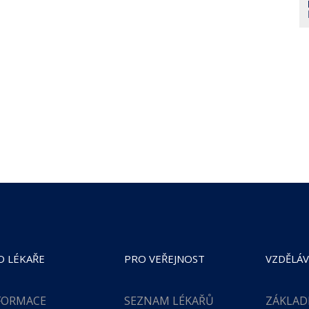
O LÉKAŘE
PRO VEŘEJNOST
VZDĚLÁV
FORMACE
SEZNAM LÉKAŘŮ
ZÁKLAD