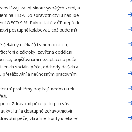
aostávají za většinou vyspělých zemí, a
dílem na HDP. Do zdravotnictví u nás jde
emí OECD 9 %. Pokud také v ČR nepůjde
ctví postupně kolabovat, což bude mít
é čekárny u lékařů i v nemocnicích,
vyšetření a zákroky, zavřená oddělení
ocnice, pojišťovnami nezaplacená péče
eních sociální péče, odchody dalších a
mu přetěžování a neúnosným pracovním
videntní problémy popírají, nedostatek
eší.
oru. Zdravotní péče je tu pro vás.
kvalitní a dostupné zdravotnictví!
avotní péče, zkraťme fronty u lékaře!