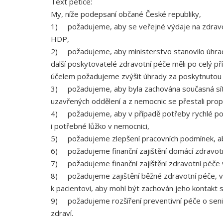
Text petice:
My, níže podepsaní občané České republiky,
1) požadujeme, aby se veřejné výdaje na zdravot
HDP,
2) požadujeme, aby ministerstvo stanovilo úhrad
další poskytovatelé zdravotní péče měli po celý pří
účelem požadujeme zvýšit úhrady za poskytnutou z
3) požadujeme, aby byla zachována současná síť
uzavřených oddělení a z nemocnic se přestali prop
4) požadujeme, aby v případě potřeby rychlé pom
i potřebné lůžko v nemocnici,
5) požadujeme zlepšení pracovních podmínek, aby
6) požadujeme finanční zajištění domácí zdravotní 
7) požadujeme finanční zajištění zdravotní péče v
8) požadujeme zajištění běžné zdravotní péče, vč
k pacientovi, aby mohl být zachován jeho kontakt s
9) požadujeme rozšíření preventivní péče o seniory
zdraví.