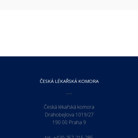
ČESKÁ LÉKAŘSKÁ KOMORA
Česká lékařská komora
Drahobejlova 1019/27
190 00 Praha 9
tel.:
+420 257 215 285