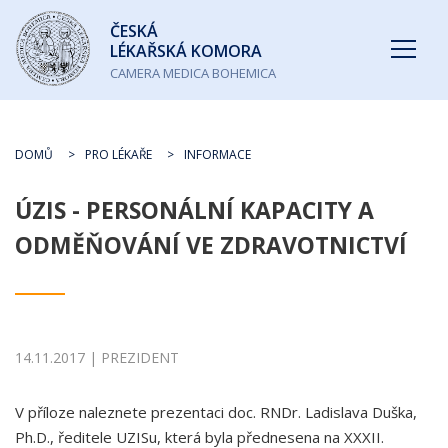
Česká
ČESKÁ
lékařská
LÉKAŘSKÁ KOMORA
komora
CAMERA MEDICA BOHEMICA
DOMŮ
PRO LÉKAŘE
INFORMACE
ÚZIS - PERSONÁLNÍ KAPACITY A
ODMĚŇOVÁNÍ VE ZDRAVOTNICTVÍ
14.11.2017 | PREZIDENT
V příloze naleznete prezentaci doc. RNDr. Ladislava Duška,
Ph.D., ředitele UZISu, která byla přednesena na XXXII.