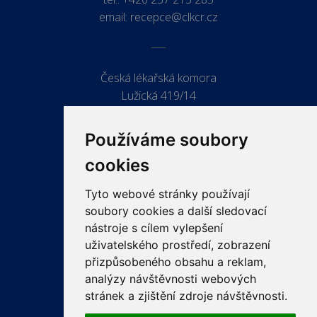
email:
recepce@clkcr.cz
Česká lékařská komora
Lužická 419/14
779 00 Olomouc
Používáme soubory
cookies
Tyto webové stránky používají
ODKAZY
soubory cookies a další sledovací
PRO LÉKAŘE
nástroje s cílem vylepšení
uživatelského prostředí, zobrazení
PRO VEŘEJNOST
přizpůsobeného obsahu a reklam,
VZDĚLÁVÁNÍ
analýzy návštěvnosti webových
stránek a zjištění zdroje návštěvnosti.