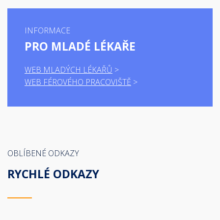
INFORMACE
PRO MLADÉ LÉKAŘE
WEB MLADÝCH LÉKAŘŮ
WEB FÉROVÉHO PRACOVIŠTĚ
OBLÍBENÉ ODKAZY
RYCHLÉ ODKAZY