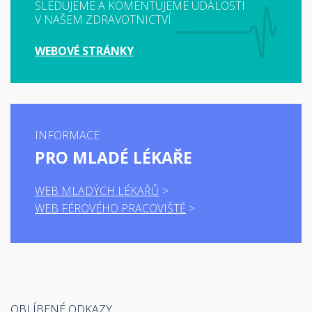
SLEDUJEME A KOMENTUJEME UDÁLOSTI
V NAŠEM ZDRAVOTNICTVÍ
WEBOVÉ STRÁNKY
INFORMACE
PRO MLADÉ LÉKAŘE
WEB MLADÝCH LÉKAŘŮ
WEB FÉROVÉHO PRACOVIŠTĚ
OBLÍBENÉ ODKAZY