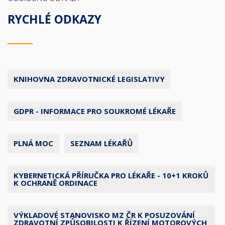
RYCHLÉ ODKAZY
KNIHOVNA ZDRAVOTNICKÉ LEGISLATIVY
GDPR - INFORMACE PRO SOUKROMÉ LÉKAŘE
PLNÁ MOC
SEZNAM LÉKAŘŮ
KYBERNETICKÁ PŘÍRUČKA PRO LÉKAŘE - 10+1 KROKŮ
K OCHRANĚ ORDINACE
VÝKLADOVÉ STANOVISKO MZ ČR K POSUZOVÁNÍ
ZDRAVOTNÍ ZPŮSOBILOSTI K ŘÍZENÍ MOTOROVÝCH