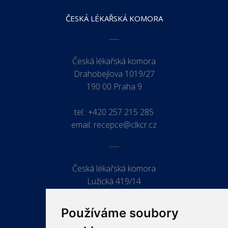
ČESKÁ LÉKAŘSKÁ KOMORA
Česká lékařská komora
Drahobejlova 1019/27
190 00 Praha 9
tel.:
+420 257 215 285
email:
recepce@clkcr.cz
Česká lékařská komora
Lužická 419/14
779 00 Olomouc
Používáme soubory