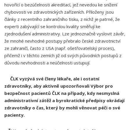
hovořící o bezúčelnosti akreditací, jež nevedou ke snížení
chybovosti ve zdravotnických zařízeních. Přiloženy jsou
články z recentního zahraničního tisku, z nichž je patrné, že
experti zabývající se kontrolou kvality směřují ke
zjednodušení administrativy. Lze jednoznačně vyslovit závěr,
že mnohé nevhodné postupy přebralo české zdravotnictví
ze zahraničí, často z USA (např. ošetřovatelský proces),
přičemž i v těchto zemích již od svých původních postupů z
důvodu nevhodnosti a neúčelnosti ustupují.
ČLK vyzývá své členy lékaře, ale i ostatní
zdravotníky, aby aktivně upozorňovali Výbor pro
bezpečnost pacientů ČLK na případy, kdy nesmyslná
administrativní zátěž a byrokratické předpisy okrádají
zdravotníky o čas, který by mohli věnovat péči o své
pacienty.