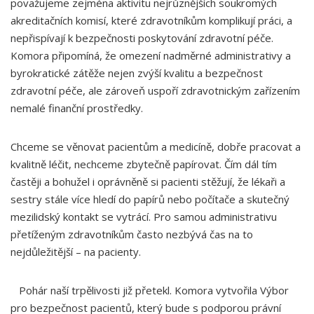
považujeme zejména aktivitu nejrůznějších soukromých
akreditačních komisí, které zdravotníkům komplikují práci, a
nepřispívají k bezpečnosti poskytování zdravotní péče.
Komora připomíná, že omezení nadměrné administrativy a
byrokratické zátěže nejen zvýší kvalitu a bezpečnost
zdravotní péče, ale zároveň uspoří zdravotnickým zařízením
nemalé finanční prostředky.
Chceme se věnovat pacientům a medicíně, dobře pracovat a
kvalitně léčit, nechceme zbytečně papírovat. Čím dál tím
častěji a bohužel i oprávněně si pacienti stěžují, že lékaři a
sestry stále více hledí do papírů nebo počítače a skutečný
mezilidský kontakt se vytrácí. Pro samou administrativu
přetíženým zdravotníkům často nezbývá čas na to
nejdůležitější – na pacienty.
Pohár naší trpělivosti již přetekl. Komora vytvořila Výbor
pro bezpečnost pacientů, který bude s podporou právní