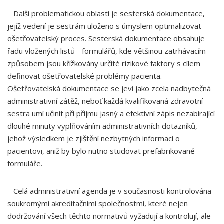
Další problematickou oblastí je sesterská dokumentace,
jejíž vedení je sestrám uloženo s úmyslem optimalizovat
ošetřovatelský proces. Sesterská dokumentace obsahuje
řadu vložených listů - formulářů, kde většinou zatrhávacím
způsobem jsou křížkovány určité rizikové faktory s cílem
definovat ošetřovatelské problémy pacienta.
Ošetřovatelská dokumentace se jeví jako zcela nadbytečná
administrativní zátěž, neboť každá kvalifikovaná zdravotní
sestra umí učinit při příjmu jasný a efektivní zápis nezabírající
dlouhé minuty vyplňováním administrativních dotazníků,
jehož výsledkem je zjištění nezbytných informací o
pacientovi, aniž by bylo nutno studovat prefabrikované
formuláře.
Celá administrativní agenda je v současnosti kontrolována
soukromými akreditačními společnostmi, které nejen
dodržování všech těchto normativů vyžadují a kontrolují, ale