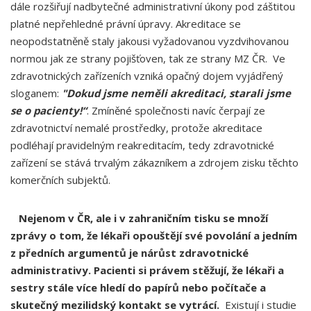
dále rozšiřují nadbytečné administrativní úkony pod záštitou
platné nepřehledné právní úpravy. Akreditace se
neopodstatněně staly jakousi vyžadovanou vyzdvihovanou
normou jak ze strany pojišťoven, tak ze strany MZ ČR. Ve
zdravotnických zařízeních vzniká opačný dojem vyjádřený
sloganem:
"Dokud jsme neměli akreditaci, starali jsme
se o pacienty!“
. Zmíněné společnosti navíc čerpají ze
zdravotnictví nemalé prostředky, protože akreditace
podléhají pravidelným reakreditacím, tedy zdravotnické
zařízení se stává trvalým zákazníkem a zdrojem zisku těchto
komerčních subjektů.
Nejenom v ČR, ale i v zahraničním tisku se množí
zprávy o tom, že lékaři opouštějí své povolání a jedním
z předních argumentů je nárůst zdravotnické
administrativy. Pacienti si právem stěžují, že lékaři a
sestry stále více hledí do papírů nebo počítače a
skutečný mezilidský kontakt se vytrácí.
Existují i studie