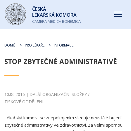
Česká
ČESKÁ
lékařská
LÉKAŘSKÁ KOMORA
komora
CAMERA MEDICA BOHEMICA
DOMŮ
PRO LÉKAŘE
INFORMACE
STOP ZBYTEČNÉ ADMINISTRATIVĚ
10.06.2016 | DALŠÍ ORGANIZAČNÍ SLOŽKY /
TISKOVÉ ODDĚLENÍ
Lékařská komora se znepokojením sleduje neustálé bujení
zbytečné administrativy ve zdravotnictví. Za velmi spornou