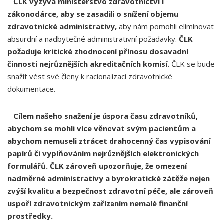
ČLK vyzývá ministerstvo zdravotnictví i
zákonodárce, aby se zasadili o snížení objemu
zdravotnické administrativy,
aby nám pomohli eliminovat
absurdní a nadbytečné administrativní požadavky.
ČLK
požaduje kritické zhodnocení přínosu dosavadní
činnosti nejrůznějších akreditačních komisí.
ČLK se bude
snažit vést své členy k racionalizaci zdravotnické
dokumentace.
Cílem našeho snažení je úspora času zdravotníků,
abychom se mohli více věnovat svým pacientům a
abychom nemuseli ztrácet drahocenný čas vypisování
papírů či vyplňováním nejrůznějších elektronických
formulářů. ČLK zároveň upozorňuje, že omezení
nadměrné administrativy a byrokratické zátěže nejen
zvýší kvalitu a bezpečnost zdravotní péče, ale zároveň
uspoří zdravotnickým zařízením nemalé finanční
prostředky.