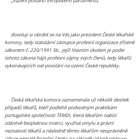
„Vážení poslanci Evropského parlamentu,
dovoluji si obrátit se na Vás jako prezident České lékařské
komory, tedy statutární zástupce profesní organizace zřízené
zákonem č. 220/1991 Sb., jejíž hlavním úkolem je podle
tohoto zákona hájit profesní zájmy svých členů, tedy lékařů
vykonávajících své povolání na území České republiky.
Česká lékařská komora zaznamenala už několik desítek
případů lékařů, kteří podlehli podvodným praktikám
portugalské společnosti TEMDI, která lékařům nabízí
zdánlivě bezplatnou inzerci, využívá omylu a právní
neznalosti lékařů a následně těmto lékařům neoprávněně
účtuje nemalé finanční částky na základě údajné smlouvy,