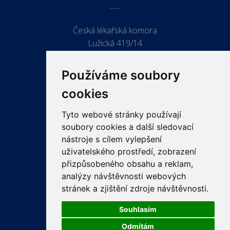
Česká lékařská komora
Lužická 419/14
779 00 Olomouc
Používáme soubory
cookies
Tyto webové stránky používají
ODKAZY
soubory cookies a další sledovací
PRO LÉKAŘE
nástroje s cílem vylepšení
uživatelského prostředí, zobrazení
PRO VEŘEJNOST
přizpůsobeného obsahu a reklam,
VZDĚLÁVÁNÍ
analýzy návštěvnosti webových
stránek a zjištění zdroje návštěvnosti.
Souhlasím
Odmítám