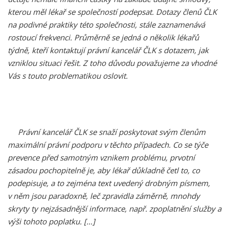
kterou měl lékař se společností podepsat. Dotazy členů ČLK
na podivné praktiky této společnosti, stále zaznamenává
rostoucí frekvenci. Průměrně se jedná o několik lékařů
týdně, kteří kontaktují právní kancelář ČLK s dotazem, jak
vzniklou situaci řešit. Z toho důvodu považujeme za vhodné
Vás s touto problematikou oslovit.
Právní kancelář ČLK se snaží poskytovat svým členům
maximální právní podporu v těchto případech. Co se týče
prevence před samotným vznikem problému, prvotní
zásadou pochopitelně je, aby lékař důkladně četl to, co
podepisuje, a to zejména text uvedený drobným písmem,
v něm jsou paradoxně, leč zpravidla záměrně, mnohdy
skryty ty nejzásadnější informace, např. zpoplatnění služby a
výši tohoto poplatku.
[…]