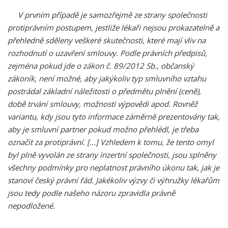
V prvním případě je samozřejmě ze strany společnosti
protiprávním postupem, jestliže lékaři nejsou prokazatelně a
přehledně sděleny veškeré skutečnosti, které mají vliv na
rozhodnutí o uzavření smlouvy. Podle právních předpisů,
zejména pokud jde o zákon č. 89/2012 Sb., občanský
zákoník, není možné, aby jakýkoliv typ smluvního vztahu
postrádal základní náležitosti o předmětu plnění (ceně),
době trvání smlouvy, možnosti výpovědi apod. Rovněž
variantu, kdy jsou tyto informace záměrně prezentovány tak,
aby je smluvní partner pokud možno přehlédl, je třeba
označit za protiprávní.
[…]
Vzhledem k tomu, že tento omyl
byl plně vyvolán ze strany inzertní společnosti, jsou splněny
všechny podmínky pro neplatnost právního úkonu tak, jak je
stanoví český právní řád. Jakékoliv výzvy či výhružky lékařům
jsou tedy podle našeho názoru zpravidla právně
nepodložené.