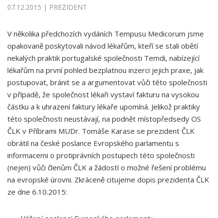
07.12.2015 | PREZIDENT
V několika předchozích vydáních Tempusu Medicorum jsme
opakovaně poskytovali návod lékařům, kteří se stali obětí
nekalých praktik portugalské společnosti Temdi, nabízející
lékařům na první pohled bezplatnou inzerci jejich praxe, jak
postupovat, bránit se a argumentovat vůči této společnosti
v případě, že společnost lékaři vystaví fakturu na vysokou
částku a k uhrazení faktury lékaře upomíná. Jelikož praktiky
této společnosti neustávají, na podnět místopředsedy OS
ČLK v Příbrami MUDr. Tomáše Karase se prezident ČLK
obrátil na české poslance Evropského parlamentu s
informacemi o protiprávních postupech této společnosti
(nejen) vůči členům ČLK a žádostí o možné řešení problému
na evropské úrovni. Zkráceně citujeme dopis prezidenta ČLK
ze dne 6.10.2015: