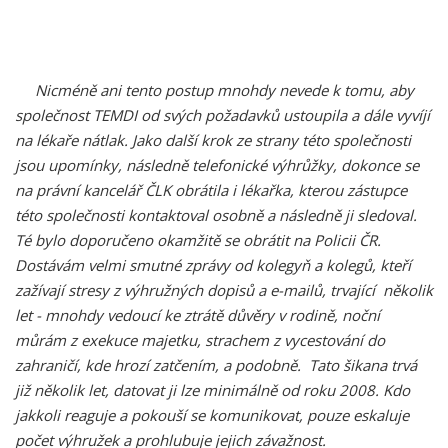
Nicméně ani tento postup mnohdy nevede k tomu, aby
společnost TEMDI od svých požadavků ustoupila a dále vyvíjí
na lékaře nátlak. Jako další krok ze strany této společnosti
jsou upomínky, následně telefonické výhrůžky, dokonce se
na právní kancelář ČLK obrátila i lékařka, kterou zástupce
této společnosti kontaktoval osobně a následně ji sledoval.
Té bylo doporučeno okamžitě se obrátit na Policii ČR.
Dostávám velmi smutné zprávy od kolegyň a kolegů, kteří
zažívají stresy z výhružných dopisů a e-mailů, trvající několik
let - mnohdy vedoucí ke ztrátě důvěry v rodině, noční
můrám z exekuce majetku, strachem z vycestování do
zahraničí, kde hrozí zatčením, a podobně. Tato šikana trvá
již několik let, datovat ji lze minimálně od roku 2008. Kdo
jakkoli reaguje a pokouší se komunikovat, pouze eskaluje
počet výhružek a prohlubuje jejich závažnost.