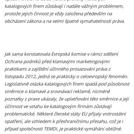
katalogových firem zůstávají i nadále vážným problémem,
protože jejich činnost je vždy založena především na
obcházení zákona a na velmi špatné vymahatelnosti práva.
Jak sama konstatovala Evropská komise v rámci sdělení
Ochrana podniků před klamavými marketingovými
praktikami a zajištění účinného prosazování práva z
listopadu 2012, jedná se prakticky o celoevropský fenomén.
Legislativně otázka katalogových firem spadá pod působnost
směrnice o klamavé a srovnávací reklamě, nicméně
poznatky z praxe ukázaly, že uplatňování této směrnice a její
účinnost ve vztahu ke katalogovým firmám zůstávají
problematické. Některé členské státy EU přijaly vnitrostátní
opatření, ale vzhledem k přeshraničnímu přesahu, což je i
případ společnosti TEMDI, je praktické vymáhání obtížné.