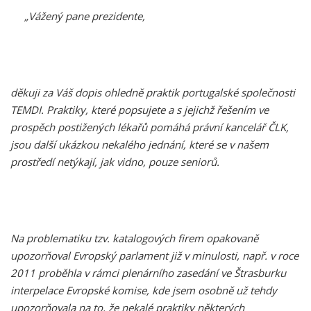
„Vážený pane prezidente,
děkuji za Váš dopis ohledně praktik portugalské společnosti
TEMDI. Praktiky, které popsujete a s jejichž řešením ve
prospěch postižených lékařů pomáhá právní kancelář ČLK,
jsou další ukázkou nekalého jednání, které se v našem
prostředí netýkají, jak vidno, pouze seniorů.
Na problematiku tzv. katalogových firem opakovaně
upozorňoval Evropský parlament již v minulosti, např. v roce
2011 proběhla v rámci plenárního zasedání ve Štrasburku
interpelace Evropské komise, kde jsem osobně už tehdy
upozorňovala na to, že nekalé praktiky některých