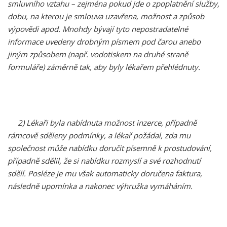
smluvního vztahu – zejména pokud jde o zpoplatnění služby,
dobu, na kterou je smlouva uzavřena, možnost a způsob
výpovědi apod. Mnohdy bývají tyto nepostradatelné
informace uvedeny drobným písmem pod čarou anebo
jiným způsobem (např. vodotiskem na druhé straně
formuláře) záměrně tak, aby byly lékařem přehlédnuty.
2) Lékaři byla nabídnuta možnost inzerce, případně
rámcově sděleny podmínky, a lékař požádal, zda mu
společnost může nabídku doručit písemně k prostudování,
případně sdělil, že si nabídku rozmyslí a své rozhodnutí
sdělí. Posléze je mu však automaticky doručena faktura,
následně upomínka a nakonec výhružka vymáháním.