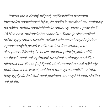
Pokud jde o druhý případ, nejčastějším tvrzením
inzertních společností bývá, že došlo k uzavření tzv. smlouvy
na dálku, neboli spotřebitelské smlouvy, které upravuje §
1810 a násl. občanského zákoníku. Takto je sice možné
určité typy smluv uzavřít, avšak i zde nesmí chybět jeden
z podstatných prvků vzniku smluvního vztahu, a to
akceptace. Zásada, že nelze uplatnit princip „kdo mlčí,
souhlasí“ není ani v případě uzavření smlouvy na dálku
nikterak narušena.
[…]
Spotřebitel nemusí na své náklady
podnikateli nic vracet, ani ho o tom vyrozumět.“ – z toho
tedy vyplývá, že lékař není povinen za nevyžádanou službu
ani platit.