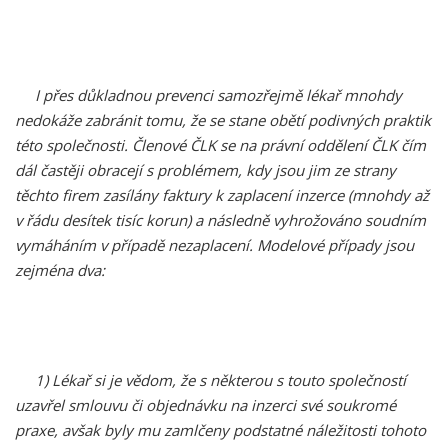
I přes důkladnou prevenci samozřejmě lékař mnohdy
nedokáže zabránit tomu, že se stane obětí podivných praktik
této společnosti. Členové ČLK se na právní oddělení ČLK čím
dál častěji obracejí s problémem, kdy jsou jim ze strany
těchto firem zasílány faktury k zaplacení inzerce (mnohdy až
v řádu desítek tisíc korun) a následně vyhrožováno soudním
vymáháním v případě nezaplacení. Modelové případy jsou
zejména dva:
1) Lékař si je vědom, že s některou s touto společností
uzavřel smlouvu či objednávku na inzerci své soukromé
praxe, avšak byly mu zamlčeny podstatné náležitosti tohoto