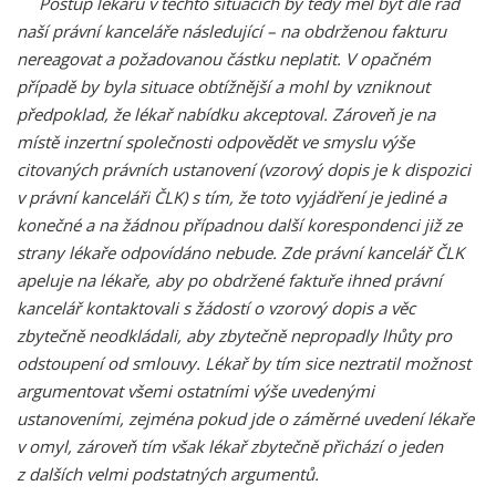
Postup lékařů v těchto situacích by tedy měl být dle rad
naší právní kanceláře následující – na obdrženou fakturu
nereagovat a požadovanou částku neplatit. V opačném
případě by byla situace obtížnější a mohl by vzniknout
předpoklad, že lékař nabídku akceptoval. Zároveň je na
místě inzertní společnosti odpovědět ve smyslu výše
citovaných právních ustanovení (vzorový dopis je k dispozici
v právní kanceláři ČLK) s tím, že toto vyjádření je jediné a
konečné a na žádnou případnou další korespondenci již ze
strany lékaře odpovídáno nebude. Zde právní kancelář ČLK
apeluje na lékaře, aby po obdržené faktuře ihned právní
kancelář kontaktovali s žádostí o vzorový dopis a věc
zbytečně neodkládali, aby zbytečně nepropadly lhůty pro
odstoupení od smlouvy. Lékař by tím sice neztratil možnost
argumentovat všemi ostatními výše uvedenými
ustanoveními, zejména pokud jde o záměrné uvedení lékaře
v omyl, zároveň tím však lékař zbytečně přichází o jeden
z dalších velmi podstatných argumentů.