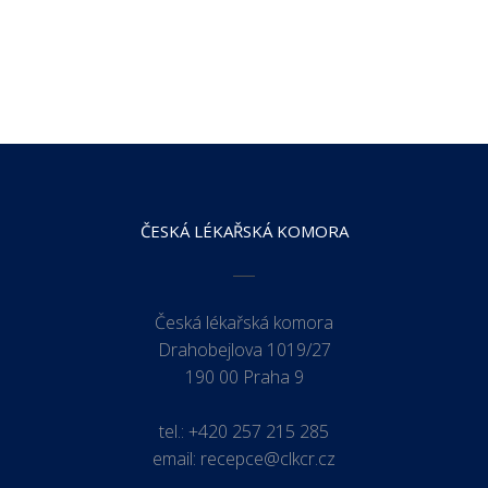
ČESKÁ LÉKAŘSKÁ KOMORA
Česká lékařská komora
Drahobejlova 1019/27
190 00 Praha 9
tel.:
+420 257 215 285
email:
recepce@clkcr.cz