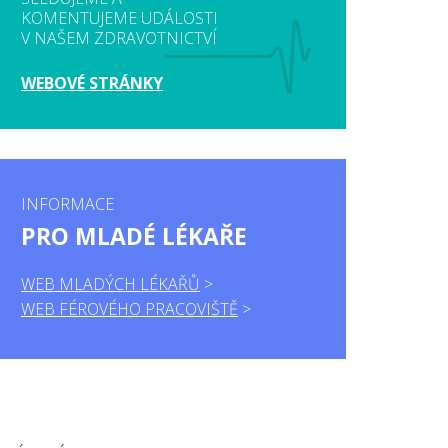
KOMENTUJEME UDÁLOSTI
V NAŠEM ZDRAVOTNICTVÍ
WEBOVÉ STRÁNKY
INFORMACE
PRO MLADÉ LÉKAŘE
WEB MLADÝCH LÉKAŘŮ
WEB FÉROVÉHO PRACOVIŠTĚ