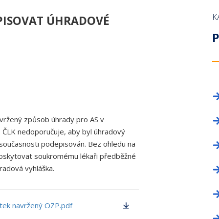
OKRESNÍ SHROMÁŽDĚNÍ
PROFESNÍ BEZÚHONNOST
NAPIŠTE NÁM!
LICENČNÍ KOM
ZAHRANIČNÍ O
K
PISOVAT ÚHRADOVÉ
DELEGÁTI SJEZDU
KNIHOVNA ZDRAVOTNICKÉ LEGISLATIVY
INZERCE
VĚDECKÁ RAD
TISKOVÉ ODDĚ
P
PRŮKAZ ČLENA ČLK
REGISTR ČLEN
FORMULÁŘE
PROFESNÍ BE
ČLENSKÉ PŘÍSPĚVKY
ČASOPIS TEM
ČASOPIS A WEBOVÉ STRÁNKY ČLK
KANCELÁŘE
INZERCE
INZERCE
vržený způsob úhrady pro AS v
 ČLK nedoporučuje, aby byl úhradový
 současnosti podepisován. Bez ohledu na
oskytovat soukromému lékaři předběžné
radová vyhláška.
tek navržený OZP.pdf