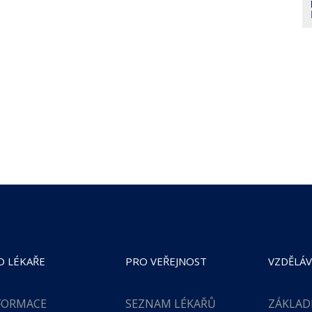
O LÉKAŘE
PRO VEŘEJNOST
VZDĚLÁV
FORMACE
SEZNAM LÉKAŘŮ
ZÁKLAD