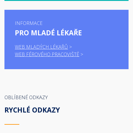
INFORMACE
PRO MLADÉ LÉKAŘE
WEB MLADÝCH LÉKAŘŮ
WEB FÉROVÉHO PRACOVIŠTĚ
OBLÍBENÉ ODKAZY
RYCHLÉ ODKAZY