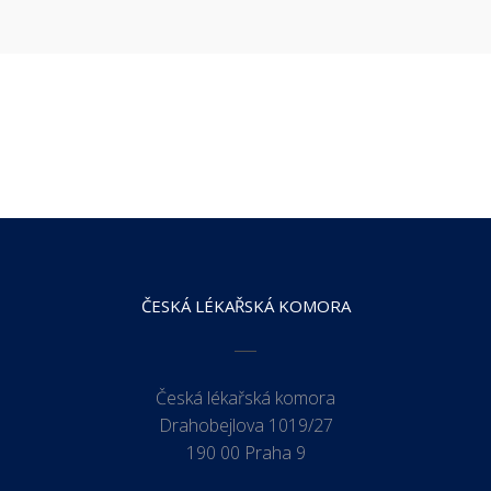
ČESKÁ LÉKAŘSKÁ KOMORA
Česká lékařská komora
Drahobejlova 1019/27
190 00 Praha 9