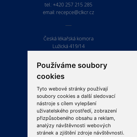
tel.:
+420 257 215 285
email:
recepce@clkcr.cz
Česká lékařská komora
Lužická 419/14
779 00 Olomouc
Používáme soubory
cookies
Tyto webové stránky používají
ODKAZY
soubory cookies a další sledovací
PRO LÉKAŘE
nástroje s cílem vylepšení
uživatelského prostředí, zobrazení
PRO VEŘEJNOST
přizpůsobeného obsahu a reklam,
VZDĚLÁVÁNÍ
analýzy návštěvnosti webových
stránek a zjištění zdroje návštěvnosti.