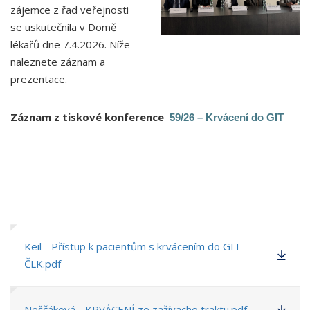
zájemce z řad veřejnosti
se uskutečnila v Domě
lékařů dne 7.4.2026. Níže
naleznete záznam a
prezentace.
Záznam z tiskové konference
59/26 – Krvácení do GIT
Keil - Přístup k pacientům s krvácením do GIT
ČLK.pdf
Neščáková - KRVÁCENÍ ze zažívacho traktu.pdf