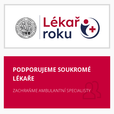
PODPORUJEME SOUKROMÉ
LÉKAŘE
ZACHRAŇME AMBULANTNÍ SPECIALISTY