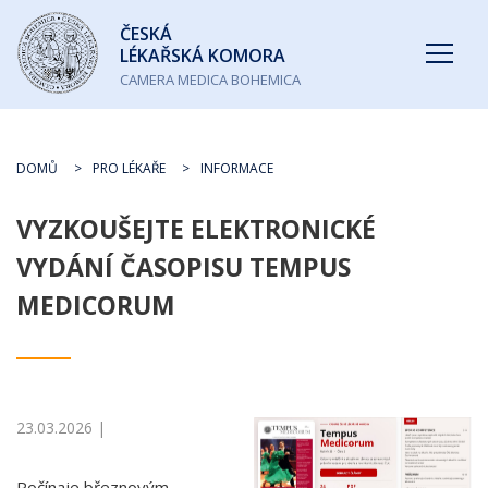
Česká
ČESKÁ
lékařská
LÉKAŘSKÁ KOMORA
komora
CAMERA MEDICA BOHEMICA
DOMŮ
PRO LÉKAŘE
INFORMACE
VYZKOUŠEJTE ELEKTRONICKÉ
VYDÁNÍ ČASOPISU TEMPUS
MEDICORUM
23.03.2026 |
Počínaje březnovým