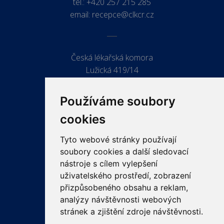
tel.:
+420 257 215 285
email:
recepce@clkcr.cz
Česká lékařská komora
Lužická 419/14
779 00 Olomouc
Používáme soubory
cookies
Tyto webové stránky používají
ODKAZY
soubory cookies a další sledovací
PRO LÉKAŘE
nástroje s cílem vylepšení
uživatelského prostředí, zobrazení
PRO VEŘEJNOST
přizpůsobeného obsahu a reklam,
VZDĚLÁVÁNÍ
analýzy návštěvnosti webových
stránek a zjištění zdroje návštěvnosti.