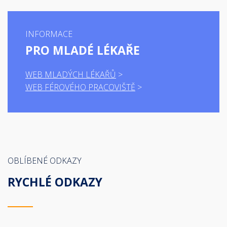
INFORMACE
PRO MLADÉ LÉKAŘE
WEB MLADÝCH LÉKAŘŮ
WEB FÉROVÉHO PRACOVIŠTĚ
OBLÍBENÉ ODKAZY
RYCHLÉ ODKAZY