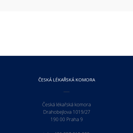
ČESKÁ LÉKAŘSKÁ KOMORA
Česká lékařská komora
Drahobejlova 1019/27
190 00 Praha 9