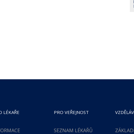
O LÉKAŘE
PRO VEŘEJNOST
VZDĚLÁV
FORMACE
SEZNAM LÉKAŘŮ
ZÁKLAD