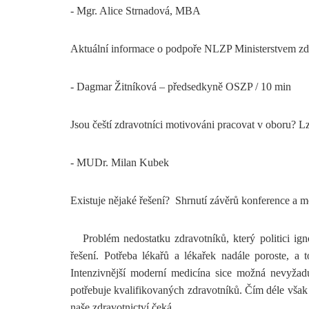
- Mgr. Alice Strnadová, MBA
Aktuální informace o podpoře NLZP Ministerstvem zdr
- Dagmar Žitníková – předsedkyně OSZP / 10 min
Jsou čeští zdravotníci motivováni pracovat v oboru? Lz
- MUDr. Milan Kubek
Existuje nějaké řešení? Shrnutí závěrů konference a m
Problém nedostatku zdravotníků, který politici igno
řešení.
Potřeba lékařů a lékařek nadále poroste, a 
Intenzivnější moderní medicína sice možná nevyžadu
potřebuje kvalifikovaných zdravotníků.
Čím déle však b
naše zdravotnictví čeká.