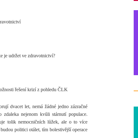
avotnictví
e je udržet ve zdravotnictví?
ožnosti řešení krizí z pohledu ČLK
rují dvacet let, nemá žádné jedno zázračné
to zdaleka nejenom kvůli stárnutí populace.
je tolik nemocničních lůžek, ale o to více
udou politici otálet, tím bolestivější operace