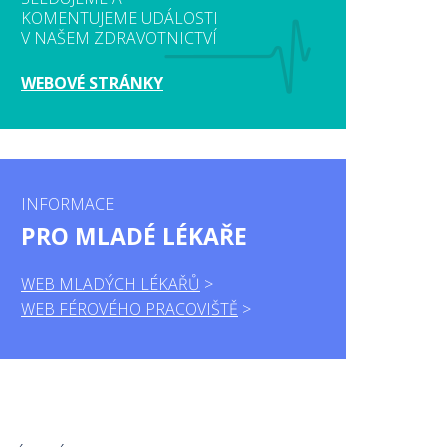
KOMENTUJEME UDÁLOSTI
V NAŠEM ZDRAVOTNICTVÍ
WEBOVÉ STRÁNKY
INFORMACE
PRO MLADÉ LÉKAŘE
WEB MLADÝCH LÉKAŘŮ
WEB FÉROVÉHO PRACOVIŠTĚ