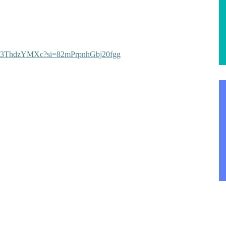
e/Iz3ThdzYMXc?si=82mPrpnhGbj20fgg