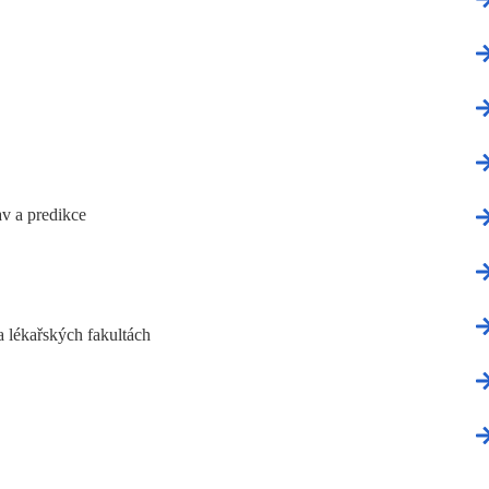
av a predikce
a lékařských fakultách