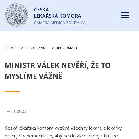
Česká
ČESKÁ
lékařská
LÉKAŘSKÁ KOMORA
komora
CAMERA MEDICA BOHEMICA
DOMŮ
PRO LÉKAŘE
INFORMACE
MINISTR VÁLEK NEVĚŘÍ, ŽE TO
MYSLÍME VÁŽNĚ
14.11.2023 |
Česká lékařská komora vyzývá všechny lékaře a lékařky
pracující v nemocnicích, aby se do akce zapojili tím, že