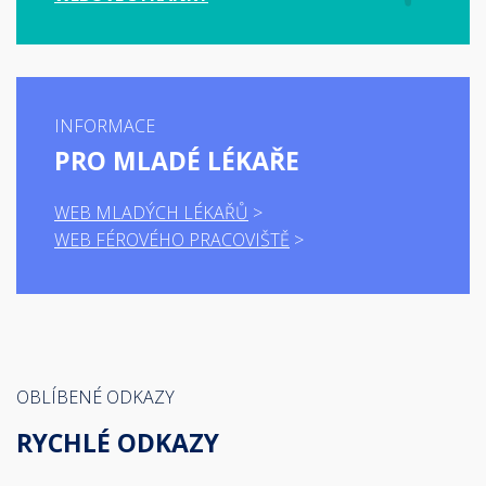
INFORMACE
PRO MLADÉ LÉKAŘE
WEB MLADÝCH LÉKAŘŮ
WEB FÉROVÉHO PRACOVIŠTĚ
OBLÍBENÉ ODKAZY
RYCHLÉ ODKAZY