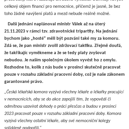
celkový objem financí pro nemocnice, přičemž je jasné, že bez
toho žádné navýšení platů a mezd nebude reálně možné.
Další jednání naplánoval ministr Válek až na úterý
21.11.2023 v rámci tzv. zdravotnické tripartity. Na jednání
bychom jako „hosté“ měli být pozváni také my za komoru.
Zdá se, že pan ministr zvolil zdržovací taktiku. Zřejmě doufá,
že takříkajíc vyměkneme a že se tedy platy zvyšovat
nebudou. Je naším společným úkolem vyvést ho z omylu.
Rozhodne to, kolik z nás bude v prosinci skutečně pracovat
pouze v rozsahu základní pracovní doby, což je naše zákonem
garantované právo.
„Česká lékařská komora vyzývá všechny lékaře a lékařky pracující
v nemocnicích, aby se do akce zapojili tím, že vypovědí či
odmítnou uzavírat dohody o práci přesčas a budou v prosinci
2023 pracovat pouze v rozsahu základní pracovní doby. Komora
vyzývá všechny ostatní lékaře, aby své nemocniční kolegy
solidárně podpořili.“