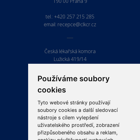
190 00 Praha 9
tel.:
+420 257 215 285
email:
recepce@clkcr.cz
Česká lékařská komora
Lužická 419/14
779 00 Olomouc
Používáme soubory
cookies
Tyto webové stránky používají
ODKAZY
soubory cookies a další sledovací
PRO LÉKAŘE
nástroje s cílem vylepšení
uživatelského prostředí, zobrazení
PRO VEŘEJNOST
přizpůsobeného obsahu a reklam,
VZDĚLÁVÁNÍ