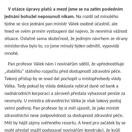
V otázce úpravy platů a mezd jsme se na zatím posledním
jednání bohužel neposunuli nikam.
Na rozdíl od minulého
týdne se sice jednání pan ministr Válek osobně účastnil, ale
hned ve svém prvním vystoupení dal najevo, že nevnímá vážnost
situace. Ostatně sama skutečnost, že jediným návrhem ze strany
ministerstva bylo to, co jsme minulý týden odmítli, vypovídá
mnohé.
Pan profesor Válek nám i novinářům sdělil, že upřednostňuje
„stabilitu“ státního rozpočtu před dostupností zdravotní péče.
Takový přístup by se snad dal pochopit u místopředsedy vlády
Válka. Tedy pokud by vláda dokázala vybírat daně od bank a
nadnárodních korporací a zároveň přestala vyhazovat peníze za
nesmysly. U ministra zdravotnictví Válka je však takový postoj
velmi podivný. Pan profesor by si měl ujasnit, že jako ministr
zdravotnictví nese zodpovědnost za dostupnost zdravotní péče.
Měl by hájit zájmy svěřeného resortu. A hned pro začátek by se
mohl přestat snažit podsouvat novinářům konstrukci, že kvůli