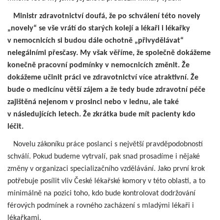
Ministr zdravotnictví doufá, že po schválení této novely
„novely“ se vše vrátí do starých kolejí a lékaři i lékařky
v nemocnicích si budou dále ochotně „přivydělávat“
nelegálními přesčasy. My však věříme, že společně dokážeme
konečně pracovní podmínky v nemocnicích změnit. Že
dokážeme učinit práci ve zdravotnictví více atraktivní. Že
bude o medicínu větší zájem a že tedy bude zdravotní péče
zajištěná nejenom v prosinci nebo v lednu, ale také
v následujících letech. Že zkrátka bude mít pacienty kdo
léčit.
Novelu zákoníku práce poslanci s největší pravděpodobností
schválí. Pokud budeme vytrvalí, pak snad prosadíme i nějaké
změny v organizaci specializačního vzdělávání. Jako první krok
potřebuje posílit vliv České lékařské komory v této oblasti, a to
minimálně na pozici toho, kdo bude kontrolovat dodržování
férových podmínek a rovného zacházení s mladými lékaři i
lékařkami.