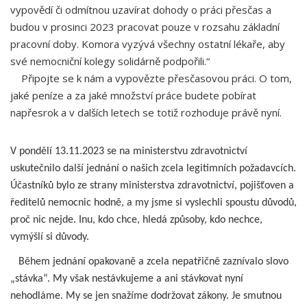
vypovědí či odmítnou uzavírat dohody o práci přesčas a
budou v prosinci 2023 pracovat pouze v rozsahu základní
pracovní doby. Komora vyzývá všechny ostatní lékaře, aby
své nemocniční kolegy solidárně podpořili.“
Připojte se k nám a vypovězte přesčasovou práci. O tom,
jaké peníze a za jaké množství práce budete pobírat
napřesrok a v dalších letech se totiž rozhoduje právě nyní.
V pondělí 13.11.2023 se na ministerstvu zdravotnictví
uskutečnilo další jednání o našich zcela legitimních požadavcích.
Účastníků bylo ze strany ministerstva zdravotnictví, pojišťoven a
ředitelů nemocnic hodně, a my jsme si vyslechli spoustu důvodů,
proč nic nejde. Inu, kdo chce, hledá způsoby, kdo nechce,
vymýšlí si důvody.
Během jednání opakovaně a zcela nepatřičně zaznívalo slovo
„stávka“. My však nestávkujeme a ani stávkovat nyní
nehodláme. My se jen snažíme dodržovat zákony. Je smutnou