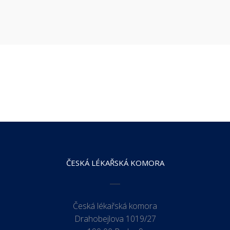
ČESKÁ LÉKAŘSKÁ KOMORA
Česká lékařská komora
Drahobejlova 1019/27