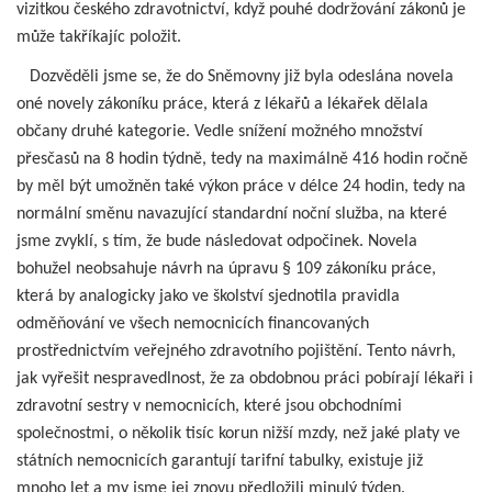
vizitkou českého zdravotnictví, když pouhé dodržování zákonů je
může takříkajíc položit.
Dozvěděli jsme se, že do Sněmovny již byla odeslána novela
oné novely zákoníku práce, která z lékařů a lékařek dělala
občany druhé kategorie. Vedle snížení možného množství
přesčasů na 8 hodin týdně, tedy na maximálně 416 hodin ročně
by měl být umožněn také výkon práce v délce 24 hodin, tedy na
normální směnu navazující standardní noční služba, na které
jsme zvyklí, s tím, že bude následovat odpočinek. Novela
bohužel neobsahuje návrh na úpravu § 109 zákoníku práce,
která by analogicky jako ve školství sjednotila pravidla
odměňování ve všech nemocnicích financovaných
prostřednictvím veřejného zdravotního pojištění. Tento návrh,
jak vyřešit nespravedlnost, že za obdobnou práci pobírají lékaři i
zdravotní sestry v nemocnicích, které jsou obchodními
společnostmi, o několik tisíc korun nižší mzdy, než jaké platy ve
státních nemocnicích garantují tarifní tabulky, existuje již
mnoho let a my jsme jej znovu předložili minulý týden.