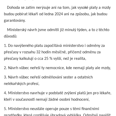
Dohoda se zatím nerýsuje ani na tom, jak vysoké platy a mzdy
budou pobírat lékaři od ledna 2024 ani na způsobu, jak budou
garantovány.
Ministerský návrh jsme odmítli již minulý týden, a to z těchto
důvodů:
1. Do navýšeného platu započítává ministerstvo i odměny za
přesčasy v rozsahu 32 hodin měsíčně, přičemž odměnu za
přesčasy kalkulují o cca 25 % vyšší, než je realita,
2. Návrh vůbec neřeší ty nemocnice, kde nemají platy ale mzdy,
3. Návrh vůbec neřeší odměňování sester a ostatních
nelékařských profesí,
4. Ministerstvo navrhuje v podstatě zvýšení platů jen pro lékaře,
kteří v současnosti nemají žádné osobní hodnocení,
5. Ministerstvo neustále operuje pouze s těmi finančními
prostředky, které rozděluje úhradová vyhláška. Odmítají navýšit