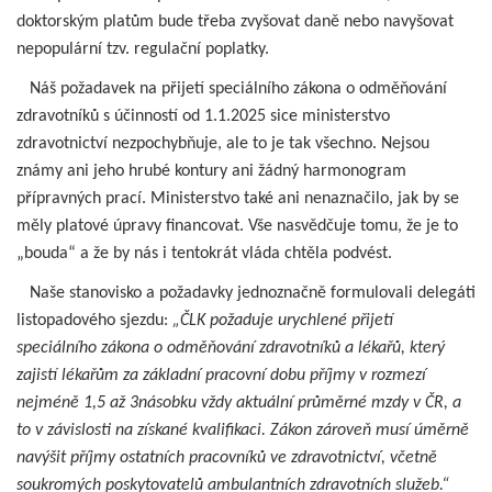
doktorským platům bude třeba zvyšovat daně nebo navyšovat
nepopulární tzv. regulační poplatky.
Náš požadavek na přijetí speciálního zákona o odměňování
zdravotníků s účinností od 1.1.2025 sice ministerstvo
zdravotnictví nezpochybňuje, ale to je tak všechno. Nejsou
známy ani jeho hrubé kontury ani žádný harmonogram
přípravných prací. Ministerstvo také ani nenaznačilo, jak by se
měly platové úpravy financovat. Vše nasvědčuje tomu, že je to
„bouda“ a že by nás i tentokrát vláda chtěla podvést.
Naše stanovisko a požadavky jednoznačně formulovali delegáti
listopadového sjezdu:
„ČLK požaduje urychlené přijetí
speciálního zákona o odměňování zdravotníků a lékařů, který
zajistí lékařům za základní pracovní dobu příjmy v rozmezí
nejméně 1,5 až 3násobku vždy aktuální průměrné mzdy v ČR, a
to v závislosti na získané kvalifikaci. Zákon zároveň musí úměrně
navýšit příjmy ostatních pracovníků ve zdravotnictví, včetně
soukromých poskytovatelů ambulantních zdravotních služeb.“