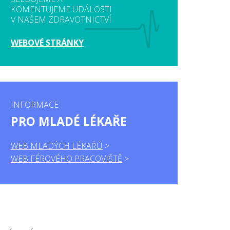
KOMENTUJEME UDÁLOSTI
V NAŠEM ZDRAVOTNICTVÍ
WEBOVÉ STRÁNKY
INFORMACE
PRO MLADÉ LÉKAŘE
WEB MLADÝCH LÉKAŘŮ
WEB FÉROVÉHO PRACOVIŠTĚ