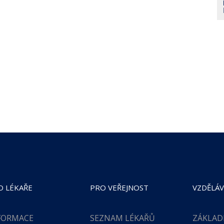
O LÉKAŘE
PRO VEŘEJNOST
VZDĚLÁV
FORMACE
SEZNAM LÉKAŘŮ
ZÁKLAD