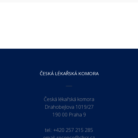
ČESKÁ LÉKAŘSKÁ KOMORA
Česká lékařská komora
Drahobejlova 1019/27
190 00 Praha 9
tel.:
+420 257 215 285
email:
recepce@clkcr.cz