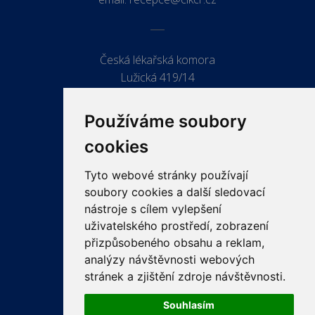
Česká lékařská komora
Lužická 419/14
779 00 Olomouc
Používáme soubory
cookies
Tyto webové stránky používají
ODKAZY
soubory cookies a další sledovací
PRO LÉKAŘE
nástroje s cílem vylepšení
uživatelského prostředí, zobrazení
PRO VEŘEJNOST
přizpůsobeného obsahu a reklam,
VZDĚLÁVÁNÍ
analýzy návštěvnosti webových
stránek a zjištění zdroje návštěvnosti.
Souhlasím