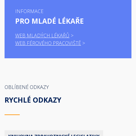
INFORMACE
PRO MLADÉ LÉKAŘE
WEB MLADÝCH LÉKAŘŮ
WEB FÉROVÉHO PRACOVIŠTĚ
OBLÍBENÉ ODKAZY
RYCHLÉ ODKAZY