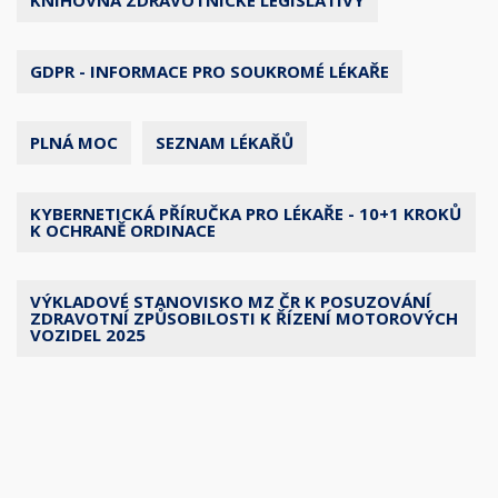
KNIHOVNA ZDRAVOTNICKÉ LEGISLATIVY
GDPR - INFORMACE PRO SOUKROMÉ LÉKAŘE
PLNÁ MOC
SEZNAM LÉKAŘŮ
KYBERNETICKÁ PŘÍRUČKA PRO LÉKAŘE - 10+1 KROKŮ
K OCHRANĚ ORDINACE
VÝKLADOVÉ STANOVISKO MZ ČR K POSUZOVÁNÍ
ZDRAVOTNÍ ZPŮSOBILOSTI K ŘÍZENÍ MOTOROVÝCH
VOZIDEL 2025