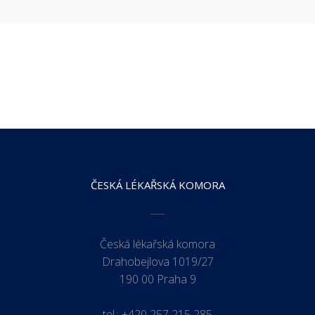
ČESKÁ LÉKAŘSKÁ KOMORA
Česká lékařská komora
Drahobejlova 1019/27
190 00 Praha 9
tel.:
+420 257 215 285