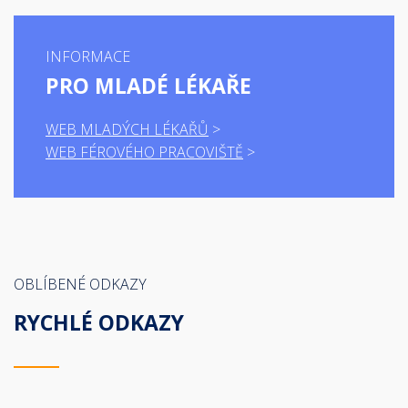
INFORMACE
PRO MLADÉ LÉKAŘE
WEB MLADÝCH LÉKAŘŮ
WEB FÉROVÉHO PRACOVIŠTĚ
OBLÍBENÉ ODKAZY
RYCHLÉ ODKAZY