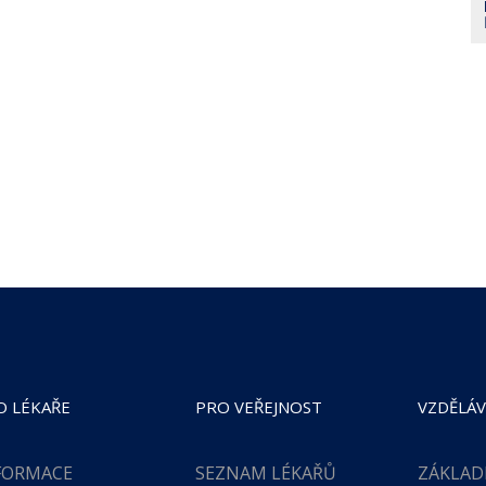
O LÉKAŘE
PRO VEŘEJNOST
VZDĚLÁV
FORMACE
SEZNAM LÉKAŘŮ
ZÁKLAD