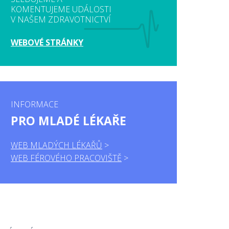
KOMENTUJEME UDÁLOSTI
V NAŠEM ZDRAVOTNICTVÍ
WEBOVÉ STRÁNKY
INFORMACE
PRO MLADÉ LÉKAŘE
WEB MLADÝCH LÉKAŘŮ
WEB FÉROVÉHO PRACOVIŠTĚ