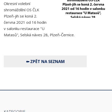
Okresní volební
shromáždění OS ČLK
Plzeň-jih se koná 2.
června 2021 od 16 hodin
v salonku restaurace "U
Matasů", Selská náves 28, Plzeň-Černice.
KATEGORIE