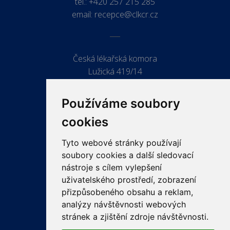
tel.:
+420 257 215 285
email:
recepce@clkcr.cz
Česká lékařská komora
Lužická 419/14
779 00 Olomouc
Používáme soubory
cookies
Tyto webové stránky používají
ODKAZY
soubory cookies a další sledovací
PRO LÉKAŘE
nástroje s cílem vylepšení
uživatelského prostředí, zobrazení
PRO VEŘEJNOST
přizpůsobeného obsahu a reklam,
VZDĚLÁVÁNÍ
analýzy návštěvnosti webových
stránek a zjištění zdroje návštěvnosti.