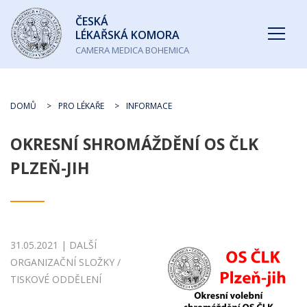
Česká
ČESKÁ
lékařská
LÉKAŘSKÁ KOMORA
komora
CAMERA MEDICA BOHEMICA
DOMŮ
PRO LÉKAŘE
INFORMACE
OKRESNÍ SHROMÁŽDĚNÍ OS ČLK
PLZEŇ-JIH
31.05.2021 | DALŠÍ
ORGANIZAČNÍ SLOŽKY /
TISKOVÉ ODDĚLENÍ