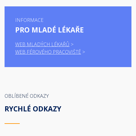
INFORMACE
PRO MLADÉ LÉKAŘE
WEB MLADÝCH LÉKAŘŮ
WEB FÉROVÉHO PRACOVIŠTĚ
OBLÍBENÉ ODKAZY
RYCHLÉ ODKAZY