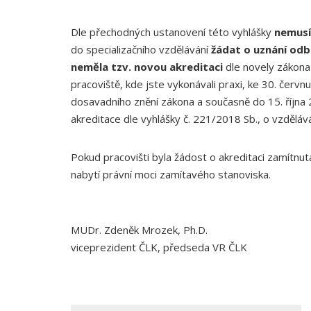
Dle přechodných ustanovení této vyhlášky
nemusí
do specializačního vzdělávání
žádat o uznání odb
neměla tzv. novou akreditaci
dle novely zákona
pracoviště, kde jste vykonávali praxi, ke 30. červn
dosavadního znění zákona a současně do 15. října 
akreditace dle vyhlášky č. 221/2018 Sb., o vzděláv
Pokud pracovišti byla žádost o akreditaci zamítnu
nabytí právní moci zamítavého stanoviska.
MUDr. Zdeněk Mrozek, Ph.D.
viceprezident ČLK, předseda VR ČLK