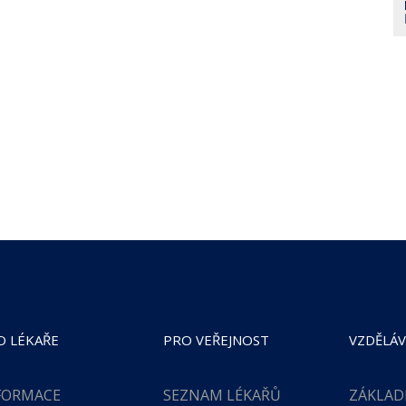
O LÉKAŘE
PRO VEŘEJNOST
VZDĚLÁV
FORMACE
SEZNAM LÉKAŘŮ
ZÁKLAD