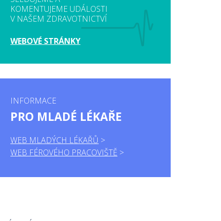
KOMENTUJEME UDÁLOSTI
V NAŠEM ZDRAVOTNICTVÍ
WEBOVÉ STRÁNKY
INFORMACE
PRO MLADÉ LÉKAŘE
WEB MLADÝCH LÉKAŘŮ
WEB FÉROVÉHO PRACOVIŠTĚ