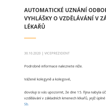
AUTOMATICKÉ UZNÁNÍ ODBOR
VYHLÁŠKY O VZDĚLÁVÁNÍ V 
LÉKAŘŮ
30.10.2020 | VICEPREZIDENT
Podrobné informace naleznete níže.
Vážené kolegyně a kolegové,
dovoluji si vás upozornit, že dne 15. října nabyla 
vzdělávání v základních kmenech lékařů, jejíž úpln
Sb.