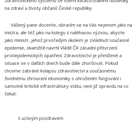
zdravotnického systému se všemi katastrofálními důsledky
na zdraví a životy občanů České republiky.
Vážený pane docente, obracím se na Vás nejenom jako na
mistra, ale též jako na kolegu s naléhavou výzvou, abyste
jako ministr, jehož prvořadým úkolem je zvládnutí současné
epidemie, okamžitě navrhl Vládě ČR zásadní přitvrzení
protiepidemických opatření. Zdravotnictví je přetížené a
situace se v dalších dnech bude dále zhoršovat. Pokud
chceme zabránit kolapsu zdravotnictví a současnému
živelnému zhroucení ekonomiky s ohrožením fungování i
samotné kritické infrastruktury státu, není již opravdu na co
čekat.
S uctivým pozdravem