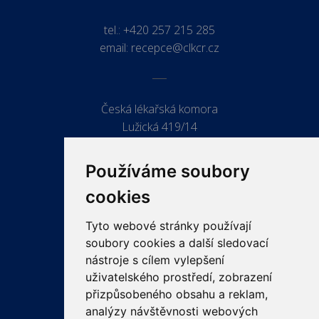
tel.:
+420 257 215 285
email:
recepce@clkcr.cz
Česká lékařská komora
Lužická 419/14
779 00 Olomouc
Používáme soubory
cookies
Tyto webové stránky používají
ODKAZY
soubory cookies a další sledovací
PRO LÉKAŘE
nástroje s cílem vylepšení
uživatelského prostředí, zobrazení
PRO VEŘEJNOST
přizpůsobeného obsahu a reklam,
VZDĚLÁVÁNÍ
analýzy návštěvnosti webových