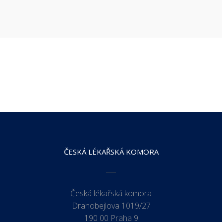
ČESKÁ LÉKAŘSKÁ KOMORA
Česká lékařská komora
Drahobejlova 1019/27
190 00 Praha 9