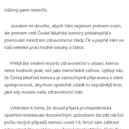
Vážený pane ministře,
úvodem mi dovolte, abych Vám nejenom jménem svým,
ale jménem celé České lékařské komory poblahopřál k
jmenování ministrem zdravotnictví Vlády ČR a popřál Vám ve
Vaší nelehké práci hodně odvahy a štěstí.
Přebíráte vedení resortu zdravotnictví v situaci, kterou
nelze hodnotit jinak, než jako mimořádně vážnou. Ujišťuji Vás,
že Česká lékařská komora je samozřejmě připravena s Vámi
spolupracovat, abychom společně zvládli tu nejvážnější krizi,
jaké kdy muselo naše zdravotnictví čelit.
Vzhledem k tomu, že dosud přijatá protiepidemická
opatření nedokázala dostatečným způsobem zbrzdit nárůst
počtu nových případů nemoci covid-19, hrozí nám zahlcení