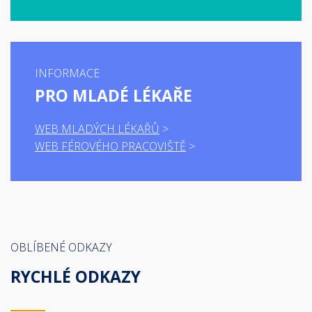
INFORMACE
PRO MLADÉ LÉKAŘE
WEB MLADÝCH LÉKAŘŮ
WEB FÉROVÉHO PRACOVIŠTĚ
OBLÍBENÉ ODKAZY
RYCHLÉ ODKAZY