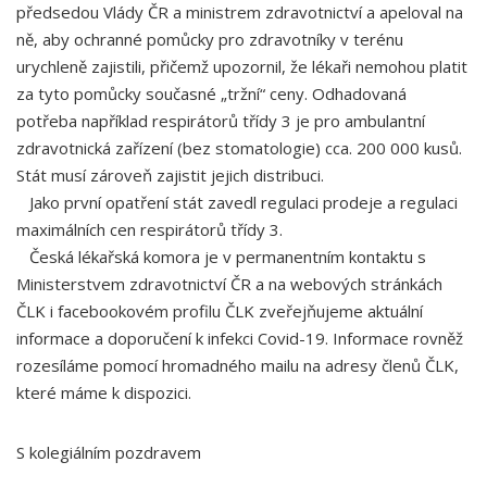
předsedou Vlády ČR a ministrem zdravotnictví a apeloval na
ně, aby ochranné pomůcky pro zdravotníky v terénu
urychleně zajistili, přičemž upozornil, že lékaři nemohou platit
za tyto pomůcky současné „tržní“ ceny. Odhadovaná
potřeba například respirátorů třídy 3 je pro ambulantní
zdravotnická zařízení (bez stomatologie) cca. 200 000 kusů.
Stát musí zároveň zajistit jejich distribuci.
Jako první opatření stát zavedl regulaci prodeje a regulaci
maximálních cen respirátorů třídy 3.
Česká lékařská komora je v permanentním kontaktu s
Ministerstvem zdravotnictví ČR a na webových stránkách
ČLK i facebookovém profilu ČLK zveřejňujeme aktuální
informace a doporučení k infekci Covid-19. Informace rovněž
rozesíláme pomocí hromadného mailu na adresy členů ČLK,
které máme k dispozici.
S kolegiálním pozdravem