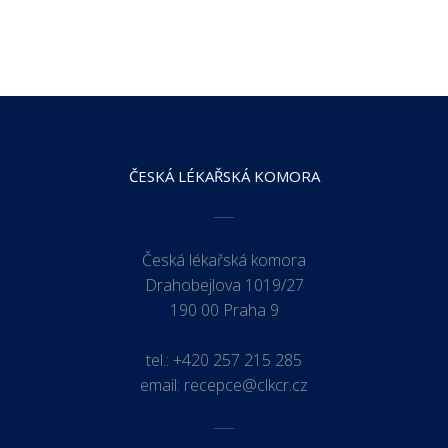
ČESKÁ LÉKAŘSKÁ KOMORA
Česká lékařská komora
Drahobejlova 1019/27
190 00 Praha 9
tel.:
+420 257 215 285
email:
recepce@clkcr.cz