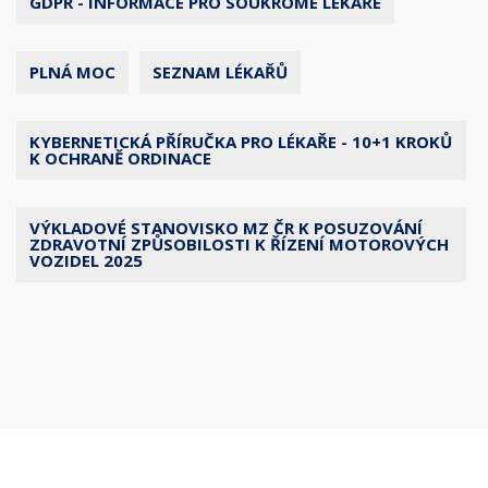
GDPR - INFORMACE PRO SOUKROMÉ LÉKAŘE
PLNÁ MOC
SEZNAM LÉKAŘŮ
KYBERNETICKÁ PŘÍRUČKA PRO LÉKAŘE - 10+1 KROKŮ
K OCHRANĚ ORDINACE
VÝKLADOVÉ STANOVISKO MZ ČR K POSUZOVÁNÍ
ZDRAVOTNÍ ZPŮSOBILOSTI K ŘÍZENÍ MOTOROVÝCH
VOZIDEL 2025