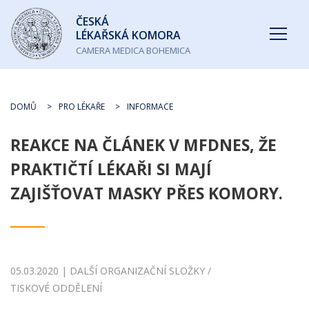
Česká
ČESKÁ
lékařská
LÉKAŘSKÁ KOMORA
komora
CAMERA MEDICA BOHEMICA
DOMŮ
PRO LÉKAŘE
INFORMACE
REAKCE NA ČLÁNEK V MFDNES, ŽE
PRAKTIČTÍ LÉKAŘI SI MAJÍ
ZAJIŠŤOVAT MASKY PŘES KOMORY.
05.03.2020 | DALŠÍ ORGANIZAČNÍ SLOŽKY /
TISKOVÉ ODDĚLENÍ