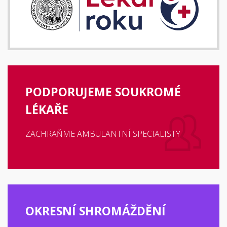
PODPORUJEME SOUKROMÉ
LÉKAŘE
ZACHRAŇME AMBULANTNÍ SPECIALISTY
OKRESNÍ SHROMÁŽDĚNÍ