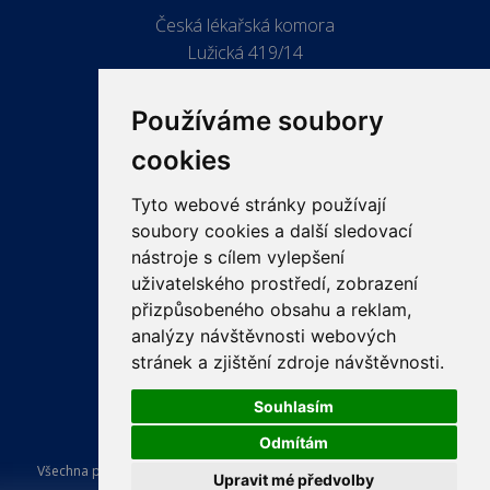
Česká lékařská komora
Lužická 419/14
779 00 Olomouc
Používáme soubory
cookies
Tyto webové stránky používají
ODKAZY
soubory cookies a další sledovací
PRO LÉKAŘE
nástroje s cílem vylepšení
uživatelského prostředí, zobrazení
PRO VEŘEJNOST
přizpůsobeného obsahu a reklam,
VZDĚLÁVÁNÍ
analýzy návštěvnosti webových
stránek a zjištění zdroje návštěvnosti.
Souhlasím
Odmítám
Všechna práva vyhrazena Česká lékařská komora. Tvorba a provoz
Upravit mé předvolby
webu:
ISSA CZECH s.r.o.
.