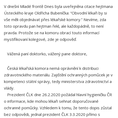
V dnešní Mladé frontě Dnes byla uveřejněna citace hejtmana
Ústeckého kraje Oldřicha Bubeníčka: “Obvodní lékaři by si
vše měli objednávat přes lékařské komory.” Nevíme, zda
toto opravdu pan hejtman řekl, ale každopádně, to není
pravda. Protože se na komoru obrací touto informací
mystifikovaní kolegové, zde je odpověď.
Vážená paní doktorko, vážený pane doktore,
Česká lékařská komora nemá oprávnění k distribuci
zdravotnického materiálu. Zajištění ochranných pomůcek je v
kompetenci státní správy, tedy ministerstva zdravotnictví a
vlády.
Prezident ČLK dne 26.2.2020 požádal hlavní hygieničku ČR
o informace, kde mohou lékaři sehnat doporučované
ochranné pomůcky. Vzhledem k tomu, že tento dopis zůstal
bez odpovědi, jednal prezident ČLK 3.3.2020 přímo s