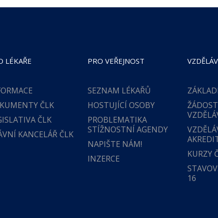
O LÉKAŘE
PRO VEŘEJNOST
VZDĚLÁV
FORMACE
SEZNAM LÉKAŘŮ
ZÁKLAD
KUMENTY ČLK
HOSTUJÍCÍ OSOBY
ŽÁDOST
VZDĚLÁ
GISLATIVA ČLK
PROBLEMATIKA
STÍŽNOSTNÍ AGENDY
VZDĚLÁ
ÁVNÍ KANCELÁŘ ČLK
AKREDI
NAPIŠTE NÁM!
KURZY 
INZERCE
STAVOVS
16