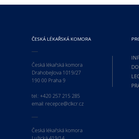
ČESKÁ LÉKAŘSKÁ KOMORA
PR
IN
Česká lékařská komora
DO
Drahobejlova 1019/27
LE
190 00 Praha 9
PR
tel.:
+420 257 215 285
email:
recepce@clkcr.cz
Česká lékařská komora
Lužická 419/14