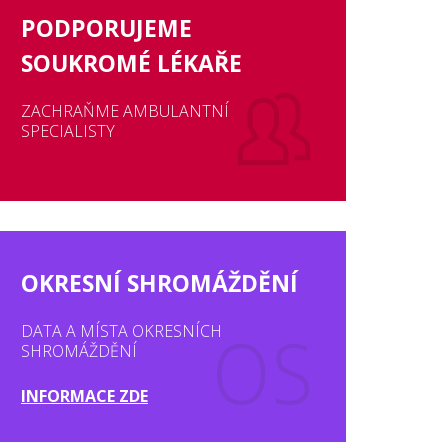
PODPORUJEME
SOUKROMÉ LÉKAŘE
ZACHRAŇME AMBULANTNÍ
SPECIALISTY
OKRESNÍ SHROMÁŽDĚNÍ
DATA A MÍSTA OKRESNÍCH
SHROMÁŽDĚNÍ
INFORMACE ZDE