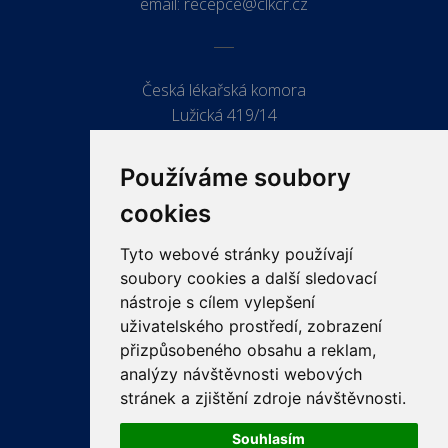
email:
recepce@clkcr.cz
Česká lékařská komora
Lužická 419/14
779 00 Olomouc
Používáme soubory
cookies
Tyto webové stránky používají
ODKAZY
soubory cookies a další sledovací
PRO LÉKAŘE
nástroje s cílem vylepšení
uživatelského prostředí, zobrazení
PRO VEŘEJNOST
přizpůsobeného obsahu a reklam,
VZDĚLÁVÁNÍ
analýzy návštěvnosti webových
stránek a zjištění zdroje návštěvnosti.
Souhlasím