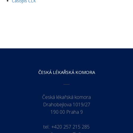
Časopis ČLK
ČESKÁ LÉKAŘSKÁ KOMORA
Česká lékařská komora
Drahobejlova 1019/27
190 00 Praha 9
tel.:
+420 257 215 285