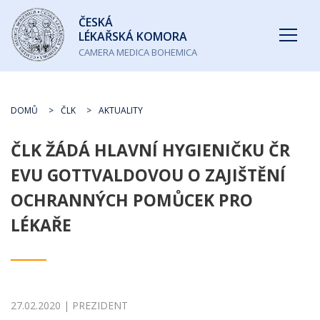
Česká
ČESKÁ
lékařská
LÉKAŘSKÁ KOMORA
komora
CAMERA MEDICA BOHEMICA
DOMŮ
ČLK
AKTUALITY
ČLK ŽÁDÁ HLAVNÍ HYGIENIČKU ČR
EVU GOTTVALDOVOU O ZAJIŠTĚNÍ
OCHRANNÝCH POMŮCEK PRO
LÉKAŘE
27.02.2020 | PREZIDENT