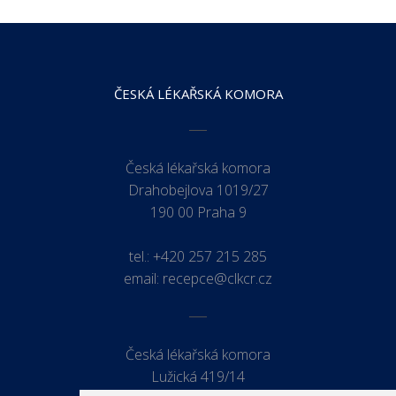
ČESKÁ LÉKAŘSKÁ KOMORA
Česká lékařská komora
Drahobejlova 1019/27
190 00 Praha 9
tel.:
+420 257 215 285
email:
recepce@clkcr.cz
Česká lékařská komora
Lužická 419/14