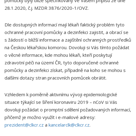
pomůcky byly blíže specifikovány ve Vašem přípisu ze dne
28.1.2020, č.j. MZDR 3876/2020-1/OVZ.
Dle dostupných informací mají lékaři faktický problém tyto
ochranné pracovní pomůcky a dezinfekci zajistit, a obrací se
s žádostí o bližší informace a zajištění ochranných prostředků
na Českou lékařskou komorou. Dovoluji si Vás tímto požádat
o věcné informace, kde mohou lékaři, kteří poskytují
zdravotní péči na území ČR, tyto doporučené ochranné
pomůcky a dezinfekci získat, případně na koho se mohou s
dalšími dotazy stran pracovních pomůcek obrátit.
Vzhledem k poměrně aktivnímu vývoji epidemiologické
situace týkající se šíření koronaviru 2019 – nCoV si Vás
dovoluji požádat o promptní sdělení požadovaných informací,
přičemž je možno využít i e-mailové adresy:
prezident@clkcr.cz
a
kancelarclk@clkcr.cz
.