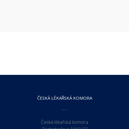
ČESKÁ LÉKAŘSKÁ KOMORA
Česká lékařská komora