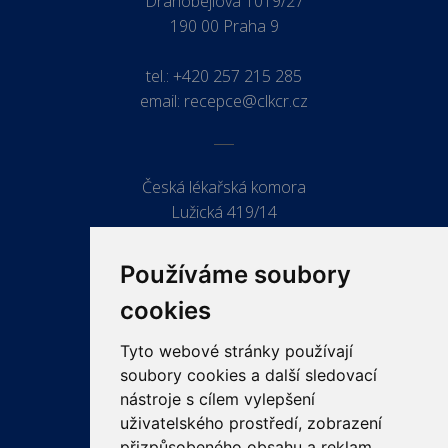
Drahobejlova 1019/27
190 00 Praha 9
tel.:
+420 257 215 285
email:
recepce@clkcr.cz
Česká lékařská komora
Lužická 419/14
779 00 Olomouc
Používáme soubory
cookies
Tyto webové stránky používají
ODKAZY
soubory cookies a další sledovací
PRO LÉKAŘE
nástroje s cílem vylepšení
uživatelského prostředí, zobrazení
PRO VEŘEJNOST
přizpůsobeného obsahu a reklam,