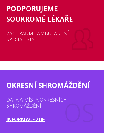
PODPORUJEME
SOUKROMÉ LÉKAŘE
ZACHRAŇME AMBULANTNÍ
SPECIALISTY
OKRESNÍ SHROMÁŽDĚNÍ
DATA A MÍSTA OKRESNÍCH
SHROMÁŽDĚNÍ
INFORMACE ZDE