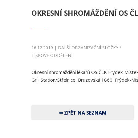
OKRESNÍ SHROMÁŽDĚNÍ OS ČL
16.12.2019 | DALŠÍ ORGANIZAČNÍ SLOŽKY /
TISKOVÉ ODDĚLENÍ
Okresní shromáždění lékařů OS ČLK Frýdek-Místek
Grill Station/Střelnice, Bruzovská 1860, Frýdek-Mís