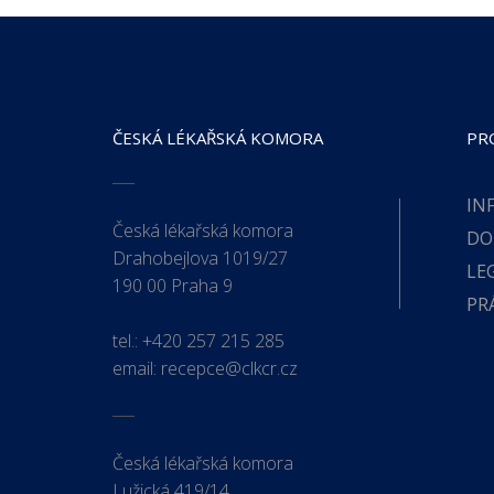
ČESKÁ LÉKAŘSKÁ KOMORA
PR
IN
Česká lékařská komora
DO
Drahobejlova 1019/27
LE
190 00 Praha 9
PR
tel.:
+420 257 215 285
email:
recepce@clkcr.cz
Česká lékařská komora
Lužická 419/14