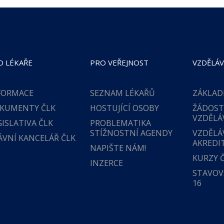
O LÉKAŘE
PRO VEŘEJNOST
VZDĚLÁV
FORMACE
SEZNAM LÉKAŘŮ
ZÁKLAD
KUMENTY ČLK
HOSTUJÍCÍ OSOBY
ŽÁDOST
VZDĚLÁ
GISLATIVA ČLK
PROBLEMATIKA
STÍŽNOSTNÍ AGENDY
VZDĚLÁ
ÁVNÍ KANCELÁŘ ČLK
AKREDI
NAPIŠTE NÁM!
KURZY 
INZERCE
STAVOVS
16