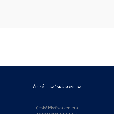
ČESKÁ LÉKAŘSKÁ KOMORA
Česká lékařská komora