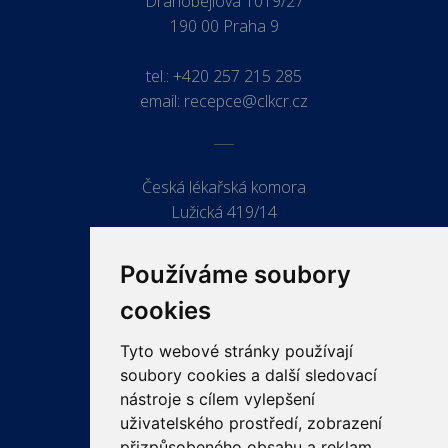
Drahobejlova 1019/27
190 00 Praha 9
tel.:
+420 257 215 285
email:
recepce@clkcr.cz
Česká lékařská komora
Lužická 419/14
779 00 Olomouc
Používáme soubory
cookies
Tyto webové stránky používají
ODKAZY
soubory cookies a další sledovací
PRO LÉKAŘE
nástroje s cílem vylepšení
uživatelského prostředí, zobrazení
PRO VEŘEJNOST
přizpůsobeného obsahu a reklam,