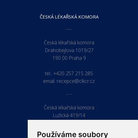
ČESKÁ LÉKAŘSKÁ KOMORA
Česká lékařská komora
Drahobejlova 1019/27
190 00 Praha 9
tel.:
+420 257 215 285
email:
recepce@clkcr.cz
Česká lékařská komora
Lužická 419/14
779 00 Olomouc
Používáme soubory