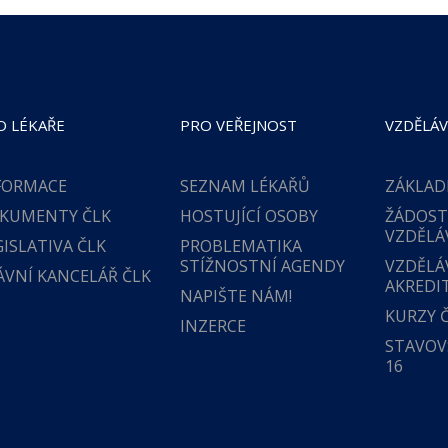
O LÉKAŘE
PRO VEŘEJNOST
VZDĚLÁV
FORMACE
SEZNAM LÉKAŘŮ
ZÁKLAD
KUMENTY ČLK
HOSTUJÍCÍ OSOBY
ŽÁDOST
VZDĚLÁ
GISLATIVA ČLK
PROBLEMATIKA
STÍŽNOSTNÍ AGENDY
VZDĚLÁ
ÁVNÍ KANCELÁŘ ČLK
AKREDI
NAPIŠTE NÁM!
KURZY 
INZERCE
STAVOVS
16