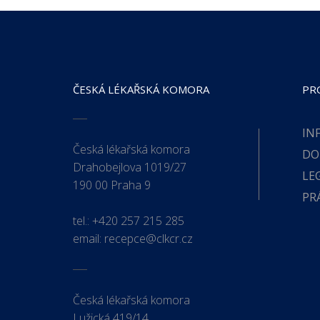
ČESKÁ LÉKAŘSKÁ KOMORA
PR
IN
Česká lékařská komora
DO
Drahobejlova 1019/27
LE
190 00 Praha 9
PR
tel.:
+420 257 215 285
email:
recepce@clkcr.cz
Česká lékařská komora
Lužická 419/14