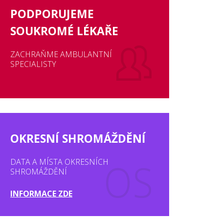
PODPORUJEME
SOUKROMÉ LÉKAŘE
ZACHRAŇME AMBULANTNÍ
SPECIALISTY
OKRESNÍ SHROMÁŽDĚNÍ
DATA A MÍSTA OKRESNÍCH
SHROMÁŽDĚNÍ
INFORMACE ZDE