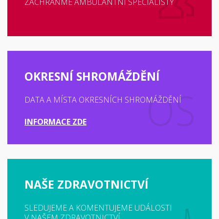
ZACHRAŇME AMBULANTNÍ SPECIALISTY
OKRESNÍ SHROMÁŽDĚNÍ
DATA A MÍSTA OKRESNÍCH SHROMÁŽDĚNÍ
INFORMACE ZDE
NAŠE ZDRAVOTNICTVÍ
SLEDUJEME A KOMENTUJEME UDÁLOSTI
V NAŠEM ZDRAVOTNICTVÍ