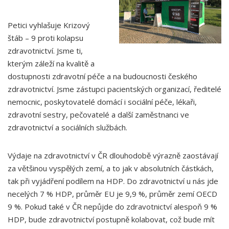
Petici vyhlašuje Krizový
štáb – 9 proti kolapsu
zdravotnictví. Jsme ti,
kterým záleží na kvalitě a
dostupnosti zdravotní péče a na budoucnosti českého
zdravotnictví. Jsme zástupci pacientských organizací, ředitelé
nemocnic, poskytovatelé domácí i sociální péče, lékaři,
zdravotní sestry, pečovatelé a další zaměstnanci ve
zdravotnictví a sociálních službách.
Výdaje na zdravotnictví v ČR dlouhodobě výrazně zaostávají
za většinou vyspělých zemí, a to jak v absolutních částkách,
tak při vyjádření podílem na HDP. Do zdravotnictví u nás jde
necelých 7 % HDP, průměr EU je 9,9 %, průměr zemí OECD
9 %. Pokud také v ČR nepůjde do zdravotnictví alespoň 9 %
HDP, bude zdravotnictví postupně kolabovat, což bude mít