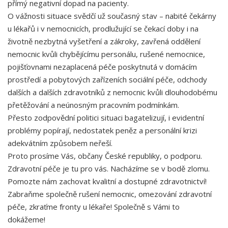
přímý negativní dopad na pacienty.
O vážnosti situace svědčí už současný stav – nabité čekárny
u lékařů i v nemocnicích, prodlužující se čekací doby i na
životně nezbytná vyšetření a zákroky, zavřená oddělení
nemocnic kvůli chybějícímu personálu, rušené nemocnice,
pojišťovnami nezaplacená péče poskytnutá v domácím
prostředí a pobytových zařízeních sociální péče, odchody
dalších a dalších zdravotníků z nemocnic kvůli dlouhodobému
přetěžování a neúnosným pracovním podmínkám.
Přesto zodpovědní politici situaci bagatelizují, i evidentní
problémy popírají, nedostatek peněz a personální krizi
adekvátním způsobem neřeší.
Proto prosíme Vás, občany České republiky, o podporu.
Zdravotní péče je tu pro vás. Nacházíme se v bodě zlomu.
Pomozte nám zachovat kvalitní a dostupné zdravotnictví!
Zabraňme společně rušení nemocnic, omezování zdravotní
péče, zkraťme fronty u lékaře! Společně s Vámi to
dokážeme!