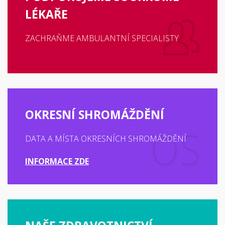
LÉKAŘE
ZACHRAŇME AMBULANTNÍ SPECIALISTY
OKRESNÍ SHROMÁŽDĚNÍ
DATA A MÍSTA OKRESNÍCH SHROMÁŽDĚNÍ
INFORMACE ZDE