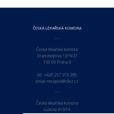
ČESKÁ LÉKAŘSKÁ KOMORA
Česká lékařská komora
Drahobejlova 1019/27
190 00 Praha 9
tel.:
+420 257 215 285
email:
recepce@clkcr.cz
Česká lékařská komora
Lužická 419/14