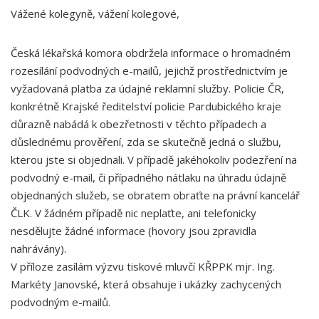
Vážené kolegyně, vážení kolegové,
Česká lékařská komora obdržela informace o hromadném
rozesílání podvodných e-mailů, jejichž prostřednictvím je
vyžadovaná platba za údajné reklamní služby. Policie ČR,
konkrétně Krajské ředitelství policie Pardubického kraje
důrazně nabádá k obezřetnosti v těchto případech a
důslednému prověření, zda se skutečně jedná o službu,
kterou jste si objednali. V případě jakéhokoliv podezření na
podvodný e-mail, či případného nátlaku na úhradu údajně
objednaných služeb, se obratem obraťte na právní kancelář
ČLK. V žádném případě nic neplaťte, ani telefonicky
nesdělujte žádné informace (hovory jsou zpravidla
nahrávány).
V příloze zasílám výzvu tiskové mluvčí KŘPPK mjr. Ing.
Markéty Janovské, která obsahuje i ukázky zachycených
podvodným e-mailů.