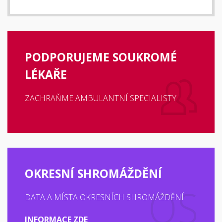
PODPORUJEME SOUKROMÉ
LÉKAŘE
ZACHRAŇME AMBULANTNÍ SPECIALISTY
OKRESNÍ SHROMÁŽDĚNÍ
DATA A MÍSTA OKRESNÍCH SHROMÁŽDĚNÍ
INFORMACE ZDE