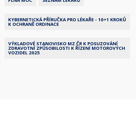
PLNÁ MOC
SEZNAM LÉKAŘŮ
KYBERNETICKÁ PŘÍRUČKA PRO LÉKAŘE - 10+1 KROKŮ
K OCHRANĚ ORDINACE
VÝKLADOVÉ STANOVISKO MZ ČR K POSUZOVÁNÍ
ZDRAVOTNÍ ZPŮSOBILOSTI K ŘÍZENÍ MOTOROVÝCH
VOZIDEL 2025