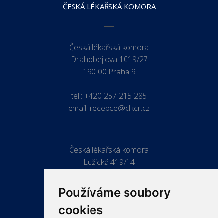
ČESKÁ LÉKAŘSKÁ KOMORA
Česká lékařská komora
Drahobejlova 1019/27
190 00 Praha 9
tel.:
+420 257 215 285
email:
recepce@clkcr.cz
Česká lékařská komora
Lužická 419/14
779 00 Olomouc
Používáme soubory
cookies