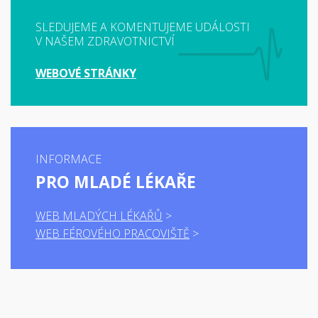
SLEDUJEME A KOMENTUJEME UDÁLOSTI
V NAŠEM ZDRAVOTNICTVÍ
WEBOVÉ STRÁNKY
INFORMACE
PRO MLADÉ LÉKAŘE
WEB MLADÝCH LÉKAŘŮ
WEB FÉROVÉHO PRACOVIŠTĚ