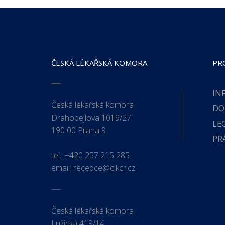
ČESKÁ LÉKAŘSKÁ KOMORA
PR
IN
Česká lékařská komora
DO
Drahobejlova 1019/27
LE
190 00 Praha 9
PR
tel.:
+420 257 215 285
email:
recepce@clkcr.cz
Česká lékařská komora
Lužická 419/14