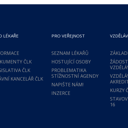
O LÉKAŘE
PRO VEŘEJNOST
VZDĚLÁV
FORMACE
SEZNAM LÉKAŘŮ
ZÁKLAD
KUMENTY ČLK
HOSTUJÍCÍ OSOBY
ŽÁDOST
VZDĚLÁ
GISLATIVA ČLK
PROBLEMATIKA
STÍŽNOSTNÍ AGENDY
VZDĚLÁ
ÁVNÍ KANCELÁŘ ČLK
AKREDI
NAPIŠTE NÁM!
KURZY 
INZERCE
STAVOVS
16