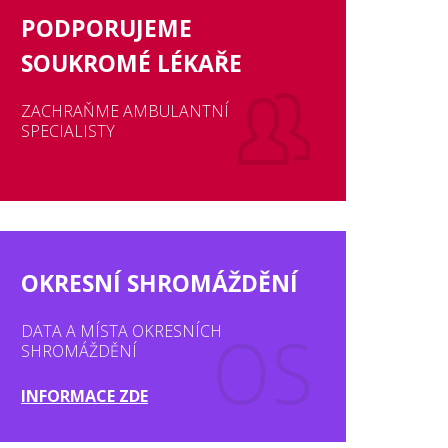
PODPORUJEME
SOUKROMÉ LÉKAŘE
ZACHRAŇME AMBULANTNÍ
SPECIALISTY
OKRESNÍ SHROMÁŽDĚNÍ
DATA A MÍSTA OKRESNÍCH
SHROMÁŽDĚNÍ
INFORMACE ZDE