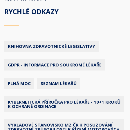
RYCHLÉ ODKAZY
KNIHOVNA ZDRAVOTNICKÉ LEGISLATIVY
GDPR - INFORMACE PRO SOUKROMÉ LÉKAŘE
PLNÁ MOC
SEZNAM LÉKAŘŮ
KYBERNETICKÁ PŘÍRUČKA PRO LÉKAŘE - 10+1 KROKŮ
K OCHRANĚ ORDINACE
VÝKLADOVÉ STANOVISKO MZ ČR K POSUZOVÁNÍ
ZDRAVOTNÍ ZPŮSOBILOSTI K ŘÍZENÍ MOTOROVÝCH