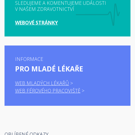
SLEDUJEME A KOMENTUJEME UDÁLOSTI
V NAŠEM ZDRAVOTNICTVÍ
WEBOVÉ STRÁNKY
INFORMACE
PRO MLADÉ LÉKAŘE
WEB MLADÝCH LÉKAŘŮ
WEB FÉROVÉHO PRACOVIŠTĚ
OBLÍBENÉ ODKAZY