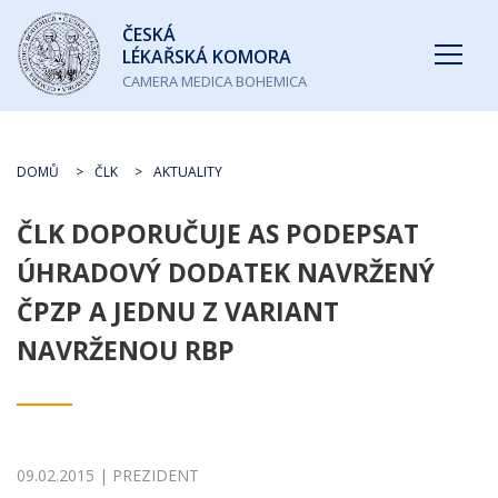
Česká
ČESKÁ
lékařská
LÉKAŘSKÁ KOMORA
komora
CAMERA MEDICA BOHEMICA
DOMŮ
ČLK
AKTUALITY
ČLK DOPORUČUJE AS PODEPSAT
ÚHRADOVÝ DODATEK NAVRŽENÝ
ČPZP A JEDNU Z VARIANT
NAVRŽENOU RBP
09.02.2015 | PREZIDENT