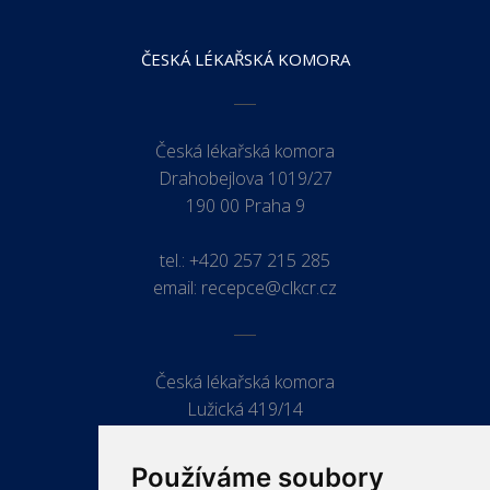
ČESKÁ LÉKAŘSKÁ KOMORA
Česká lékařská komora
Drahobejlova 1019/27
190 00 Praha 9
tel.:
+420 257 215 285
email:
recepce@clkcr.cz
Česká lékařská komora
Lužická 419/14
779 00 Olomouc
Používáme soubory