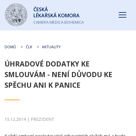
Česká
ČESKÁ
lékařská
LÉKAŘSKÁ KOMORA
komora
CAMERA MEDICA BOHEMICA
DOMŮ
ČLK
AKTUALITY
ÚHRADOVÉ DODATKY KE
SMLOUVÁM - NENÍ DŮVODU KE
SPĚCHU ANI K PANICE
15.12.2014 | PREZIDENT
Každý smluvní poskytovatel zdravotních služeb má a bude