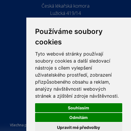
Česká lékařská komora
Lužická 419/14
779 00 Olomouc
Používáme soubory
cookies
Tyto webové stránky používají
ODKAZY
soubory cookies a další sledovací
PRO LÉKAŘE
nástroje s cílem vylepšení
uživatelského prostředí, zobrazení
PRO VEŘEJNOST
přizpůsobeného obsahu a reklam,
VZDĚLÁVÁNÍ
analýzy návštěvnosti webových
stránek a zjištění zdroje návštěvnosti.
Souhlasím
Odmítám
Všechna práva vyhrazena Česká lékařská komora. Tvorba a provoz
Upravit mé předvolby
webu:
ISSA CZECH s.r.o.
.