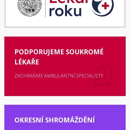
PODPORUJEME SOUKROMÉ
LÉKAŘE
ZACHRAŇME AMBULANTNÍ SPECIALISTY
OKRESNÍ SHROMÁŽDĚNÍ