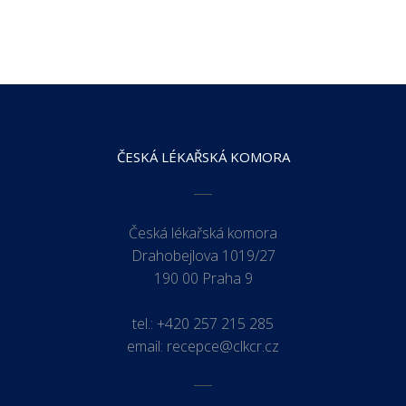
ČESKÁ LÉKAŘSKÁ KOMORA
Česká lékařská komora
Drahobejlova 1019/27
190 00 Praha 9
tel.:
+420 257 215 285
email:
recepce@clkcr.cz