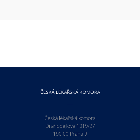
ČESKÁ LÉKAŘSKÁ KOMORA
Česká lékařská komora
Drahobejlova 1019/27
190 00 Praha 9