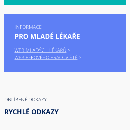
INFORMACE
PRO MLADÉ LÉKAŘE
WEB MLADÝCH LÉKAŘŮ
WEB FÉROVÉHO PRACOVIŠTĚ
OBLÍBENÉ ODKAZY
RYCHLÉ ODKAZY