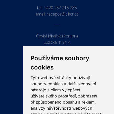
tel.:
+420 257 215 285
email:
recepce@clkcr.cz
Česká lékařská komora
Lužická 419/14
779 00 Olomouc
Používáme soubory
cookies
Tyto webové stránky používají
ODKAZY
soubory cookies a další sledovací
PRO LÉKAŘE
nástroje s cílem vylepšení
uživatelského prostředí, zobrazení
PRO VEŘEJNOST
přizpůsobeného obsahu a reklam,
VZDĚLÁVÁNÍ
analýzy návštěvnosti webových