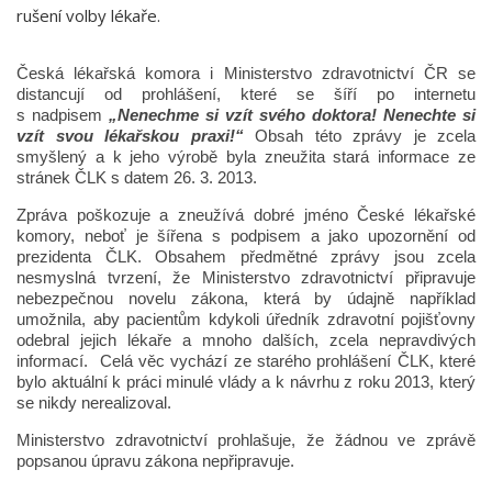
rušení volby lékaře.
Česká lékařská komora i Ministerstvo zdravotnictví ČR se
distancují od prohlášení, které se šíří po internetu
s nadpisem
„Nenechme si vzít svého doktora! Nenechte si
vzít svou lékařskou praxi!“
Obsah této zprávy je zcela
smyšlený a k jeho výrobě byla zneužita stará informace ze
stránek ČLK s datem 26. 3. 2013.
Zpráva poškozuje a zneužívá dobré jméno České lékařské
komory, neboť je šířena s podpisem a jako upozornění od
prezidenta ČLK. Obsahem předmětné zprávy jsou zcela
nesmyslná tvrzení, že Ministerstvo zdravotnictví připravuje
nebezpečnou novelu zákona, která by údajně například
umožnila, aby pacientům kdykoli úředník zdravotní pojišťovny
odebral jejich lékaře a mnoho dalších, zcela nepravdivých
informací. Celá věc vychází ze starého prohlášení ČLK, které
bylo aktuální k práci minulé vlády a k návrhu z roku 2013, který
se nikdy nerealizoval.
Ministerstvo zdravotnictví prohlašuje, že žádnou ve zprávě
popsanou úpravu zákona nepřipravuje.