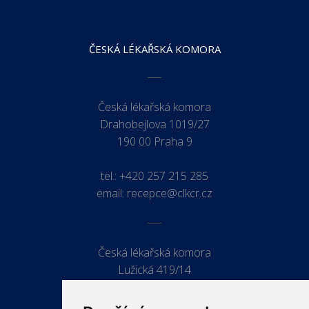
ČESKÁ LÉKAŘSKÁ KOMORA
Česká lékařská komora
Drahobejlova 1019/27
190 00 Praha 9
tel.:
+420 257 215 285
email:
recepce@clkcr.cz
Česká lékařská komora
Lužická 419/14
779 00 Olomouc