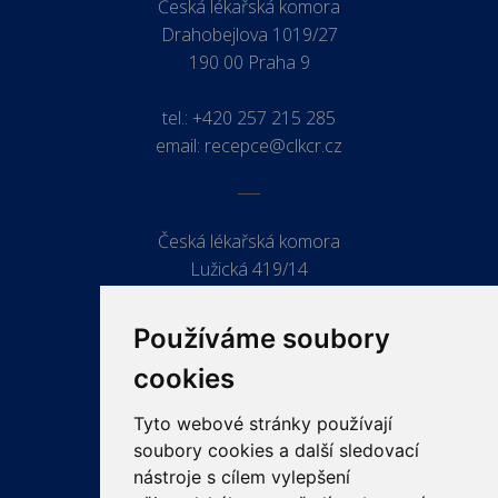
Česká lékařská komora
Drahobejlova 1019/27
190 00 Praha 9
tel.:
+420 257 215 285
email:
recepce@clkcr.cz
Česká lékařská komora
Lužická 419/14
779 00 Olomouc
Používáme soubory
cookies
Tyto webové stránky používají
ODKAZY
soubory cookies a další sledovací
PRO LÉKAŘE
nástroje s cílem vylepšení