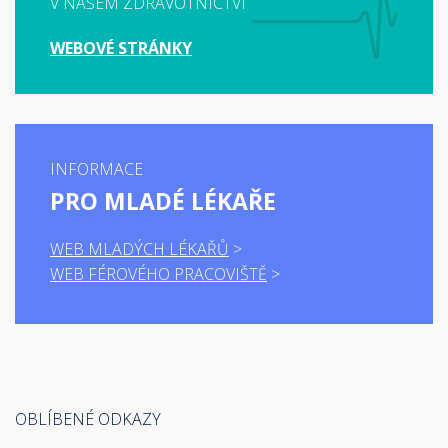
V NAŠEM ZDRAVOTNICTVÍ
WEBOVÉ STRÁNKY
INFORMACE
PRO MLADÉ LÉKAŘE
WEB MLADÝCH LÉKAŘŮ
WEB FÉROVÉHO PRACOVIŠTĚ
OBLÍBENÉ ODKAZY