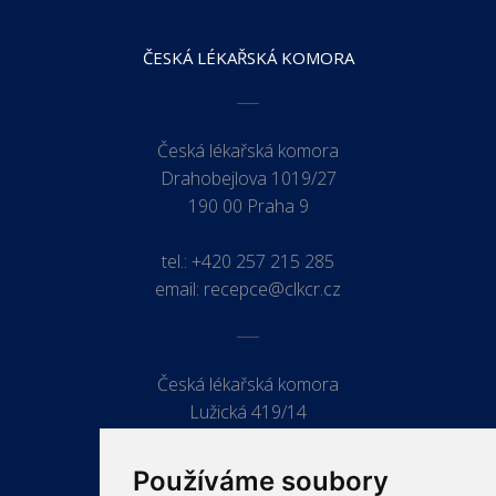
ČESKÁ LÉKAŘSKÁ KOMORA
Česká lékařská komora
Drahobejlova 1019/27
190 00 Praha 9
tel.:
+420 257 215 285
email:
recepce@clkcr.cz
Česká lékařská komora
Lužická 419/14
779 00 Olomouc
Používáme soubory