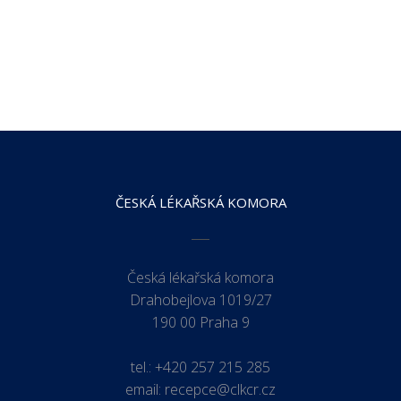
ČESKÁ LÉKAŘSKÁ KOMORA
Česká lékařská komora
Drahobejlova 1019/27
190 00 Praha 9
tel.:
+420 257 215 285
email:
recepce@clkcr.cz