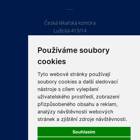
Česká lékařská komora
Lužická 419/14
779 00 Olomouc
Používáme soubory
cookies
Tyto webové stránky používají
ODKAZY
soubory cookies a další sledovací
PRO LÉKAŘE
nástroje s cílem vylepšení
uživatelského prostředí, zobrazení
PRO VEŘEJNOST
přizpůsobeného obsahu a reklam,
VZDĚLÁVÁNÍ
analýzy návštěvnosti webových
stránek a zjištění zdroje návštěvnosti.
Souhlasím