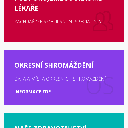
LÉKAŘE
ZACHRAŇME AMBULANTNÍ SPECIALISTY
OKRESNÍ SHROMÁŽDĚNÍ
DATA A MÍSTA OKRESNÍCH SHROMÁŽDĚNÍ
INFORMACE ZDE